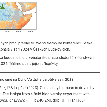
ených prací přednesli své výsledky na konferenci České
konala v září 2024 v Českých Budějovicích.
íka bude možno prvoautorské práce studentů a čerstvých
024. Těšíme se na jejich příspěvky.
ované na Cenu Vojtěcha Jarošíka za r. 2023
ažek, P. & Lepš J. (2023): Community biomass is driven by
–The insight from a field biodiversity experiment with
urnal of Ecology
, 111: 240-250. doi: 10.1111/1365-