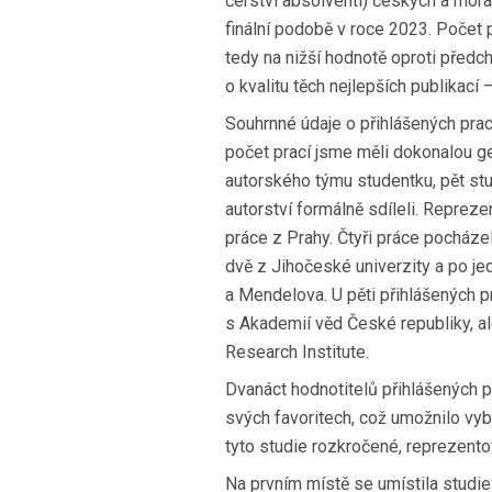
čerství absolventi) českých a mora
finální podobě v roce 2023. Počet p
tedy na nižší hodnotě oproti předch
o kvalitu těch nejlepších publikací –
Souhrnné údaje o přihlášených prací
počet prací jsme měli dokonalou ge
autorského týmu studentku, pět stu
autorství formálně sdíleli. Reprez
práce z Prahy. Čtyři práce pocházel
dvě z Jihočeské univerzity a po j
a Mendelova. U pěti přihlášených pra
s Akademií věd České republiky, al
Research Institute.
Dvanáct hodnotitelů přihlášených p
svých favoritech, což umožnilo vybr
tyto studie rozkročené, reprezento
Na prvním místě se umístila studi