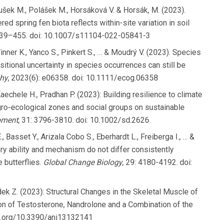
roušek M., Polášek M., Horsáková V. & Horsák, M. (2023).
d spring fen biota reflects within-site variation in soil
 439–455. doi: 10.1007/s11104-022-05841-3
Winner K., Yanco S., Pinkert S., … & Moudrý V. (2023). Species
itional uncertainty in species occurrences can still be
hy
, 2023(6): e06358. doi: 10.1111/ecog.06358
Kaechele H., Pradhan P. (2023): Building resilience to climate
gro‐ecological zones and social groups on sustainable
pment
, 31: 3796-3810. doi: 10.1002/sd.2626
 Basset Y., Arizala Cobo S., Eberhardt L., Freiberga I., … &
ry ability and mechanism do not differ consistently
 butterflies.
Global Change Biology
, 29: 4180-4192. doi:
ládek Z. (2023): Structural Changes in the Skeletal Muscle of
on of Testosterone, Nandrolone and a Combination of the
doi.org/10.3390/ani13132141