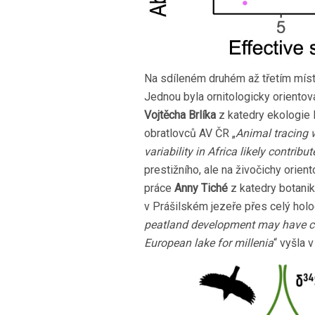
Na sdíleném druhém až třetím míst
Jednou byla ornitologicky orient
Vojtěcha Brlíka
z katedry ekologie 
obratlovců AV ČR „
Animal tracing w
variability in Africa likely contrib
prestižního, ale na živočichy orie
práce
Anny Tiché
z katedry botani
v Prášilském jezeře přes celý holo
peatland development may have con
European lake for millenia
“ vyšla 