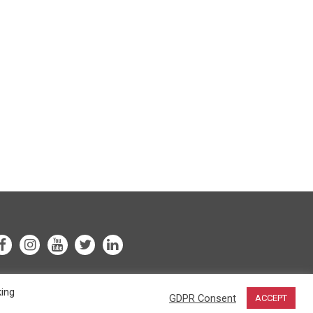
king
GDPR Consent
ACCEPT
by
Honza Havránek.