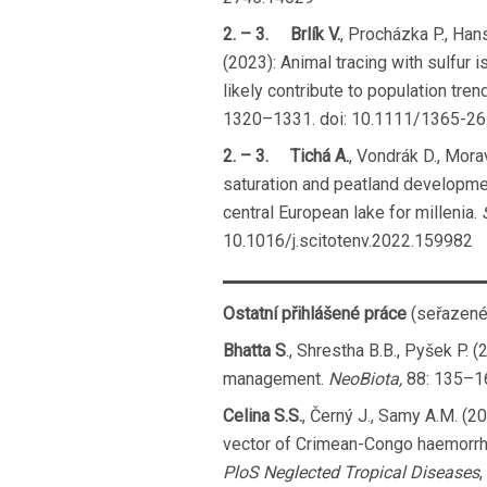
2. – 3.
Brlík V.
, Procházka P., Hans
(2023): Animal tracing with sulfur i
likely contribute to population tre
1320–1331. doi: 10.1111/1365-2
2. – 3.
Tichá A.
, Vondrák D., Morav
saturation and peatland developme
central European lake for millenia.
10.1016/j.scitotenv.2022.159982
Ostatní přihlášené práce
(seřazené
Bhatta S
., Shrestha B.B., Pyšek P. 
management.
NeoBiota,
88: 135–16
Celina S.S.
, Černý J., Samy A.M. (20
vector of Crimean-Congo haemorrh
PloS Neglected Tropical Diseases
,