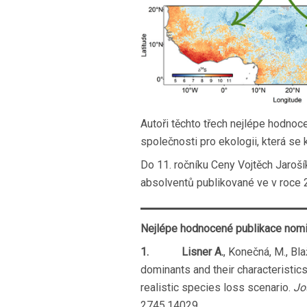
Autoři těchto třech nejlépe hodnoc
společnosti pro ekologii, která se 
Do 11. ročníku Ceny Vojtěch Jaroš
absolventů publikované ve v roce 2
Nejlépe hodnocené publikace nomin
1.
Lisner A.
, Konečná, M., Bl
dominants and their characteristics
realistic species loss scenario.
Jo
2745.14029