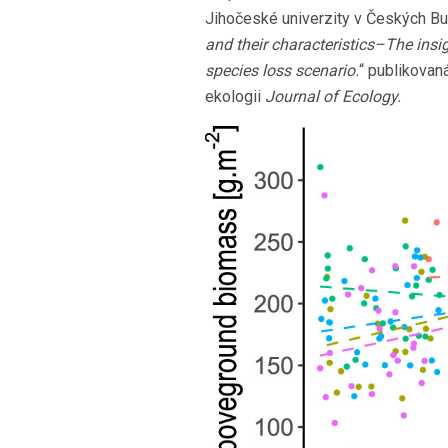
Jihočeské univerzity v Českých Bud
and their characteristics–The insig
species loss scenario.
“ publikovan
ekologii
Journal of Ecology.