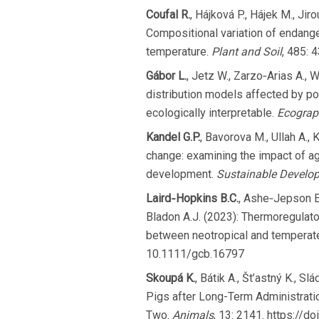
Coufal R.
, Hájková P., Hájek M., Ji
Compositional variation of endangere
temperature.
Plant and Soil
, 485:
Gábor L.
, Jetz W., Zarzo‐Arias A., 
distribution models affected by pos
ecologically interpretable.
Ecograp
Kandel G.P.
, Bavorova M., Ullah A., 
change: examining the impact of a
development.
Sustainable Develo
Laird‐Hopkins B.C.
, Ashe‐Jepson E.,
Bladon A.J. (2023): Thermoregulato
between neotropical and temperate
10.1111/gcb.16797
Skoupá K.
, Bátik A., Št’astný K., S
Pigs after Long-Term Administrati
Two.
Animals
, 13: 2141. https://