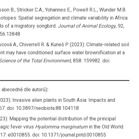
son B., Stricker C.A., Yohannes E., Powell R.L., Wunder M.B.
sotopes: Spatial segregation and climate variability in Africa
nds of a migratory songbird.
Journal of Animal Ecology
, 92,
656.13848
cová A., Chiverrell R. & Kuneš P. (2023): Climate-related soil
nt may have conditioned surface water brownification at a
Science of the Total Environment
, 858: 159982. doi:
 abecedně dle autorů)
:
(2023): Invasive alien plants in South Asia: Impacts and
7. doi: 10.3897/neobiota.88.104118
23): Mapping the potential distribution of the principal
agic fever virus
Hyalomma marginatum
in the Old World.
 17: e0010855. doi: 10.1371/journal.pntd.0010855