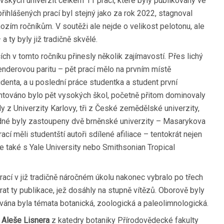
vských univerzit celkem 11 prací, které byly publikovány ve
řihlášených prací byl stejný jako za rok 2022, stagnoval
ozím ročníkům. V soutěži ale nejde o velikost pelotonu, ale
 a ty byly již tradičně skvělé.
ch v tomto ročníku přinesly několik zajímavostí. Přes lichý
nderovou paritu – pět prací mělo na prvním místě
denta, a u poslední práce studentka a student první
entováno bylo pět vysokých škol, početně přitom dominovaly
y z Univerzity Karlovy, tři z České zemědělské univerzity,
edné byly zastoupeny dvě brněnské univerzity – Masarykova
cí měli studentští autoři sdílené afiliace – tentokrát nejen
e také s Yale University nebo Smithsonian Tropical
rací v již tradičně náročném úkolu nakonec vybralo po třech
at ty publikace, jež dosáhly na stupně vítězů. Oborově byly
vána byla témata botanická, zoologická a paleolimnologická.
e
Aleše Lisnera
z katedry botaniky Přírodovědecké fakulty