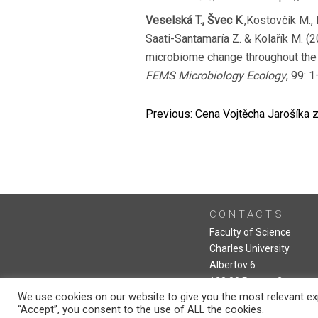
Veselská T., Švec K
.,Kostovčík M., 
Saati-Santamaría Z. & Kolařík M. (2
microbiome change throughout the 
FEMS Microbiology Ecology
, 99: 
Navigace
Previous:
Cena Vojtěcha Jarošíka 
pro
příspěvek
CONTACTS
Faculty of Science
Charles University
Albertov 6
128 00 Prague 2
We use cookies on our website to give you the most relevant exp
“Accept”, you consent to the use of ALL the cookies.
Copyright © 2026,