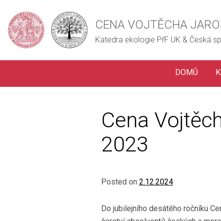
CENA VOJTĚCHA JARO
Katedra ekologie PřF UK & Česká sp
DOMŮ
K
Cena Vojtěch
2023
Posted on
2.12.2024
Do jubilejního desátého ročníku Cen