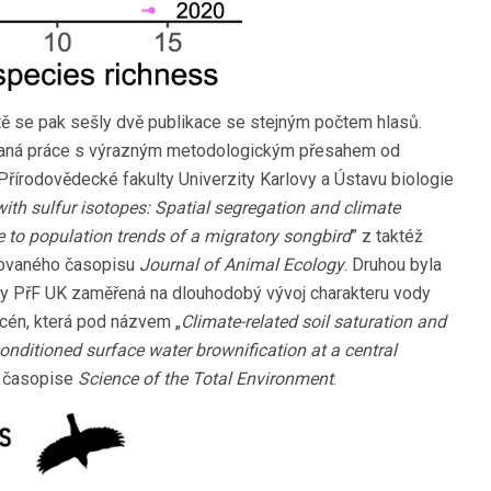
ě se pak sešly dvě publikace se stejným počtem hlasů.
ovaná práce s výrazným metodologickým přesahem od
Přírodovědecké fakulty Univerzity Karlovy a Ústavu biologie
ith sulfur isotopes: Spatial segregation and climate
ute to population trends of a migratory songbird
” z taktéž
ntovaného časopisu
Journal of Animal Ecology
. Druhou byla
ky PřF UK zaměřená na dlouhodobý vývoj charakteru vody
cén, která pod názvem „
Climate-related soil saturation and
ditioned surface water brownification at a central
v časopise
Science of the Total Environment
.