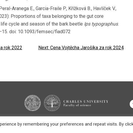
Peral-Aranega E., Garcia-Fraile P., Křížková B., Havlíček V.,
023): Proportions of taxa belonging to the gut core
life cycle and season of the bark beetle
Ips typographus
.
1–15. doi: 10.1093/femsec/fiad072
za rok 2022
Next:
Cena Vojtěcha Jarošíka za rok 2024
erience by remembering your preferences and repeat visits. By clic
 Faculty of Science, Charles University. Developed by Daniel Paluba. Design 