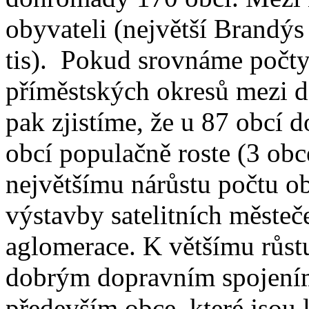
obyvateli (největší Brandý
tis). Pokud srovnáme počty
příměstských okresů mezi d
pak zjistíme, že u 87 obcí 
obcí populačně roste (3 obc
největšímu nárůstu počtu ob
výstavby satelitních městeč
aglomerace. K většímu růstu
dobrým dopravním spojením 
především obce, které jsou 