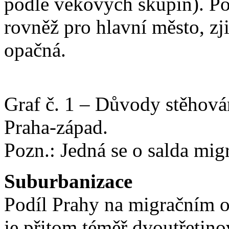
podle věkových skupin). P
rovněž pro hlavní město, zji
opačná.
Graf č. 1 – Důvody stěhová
Praha-západ.
Pozn.: Jedná se o salda mig
Suburbanizace
Podíl Prahy na migračním o
je přitom téměř dvoutřetino