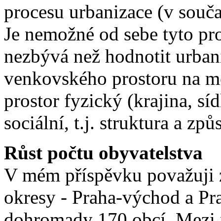
procesu urbanizace (v souča
Je nemožné od sebe tyto pro
nezbývá než hodnotit urban
venkovského prostoru na mě
prostor fyzický (krajina, sí
sociální, t.j. struktura a zp
Růst počtu obyvatelstva
V mém příspěvku považuji 
okresy - Praha-východ a Pra
dohromady 170 obcí. Mezi ni