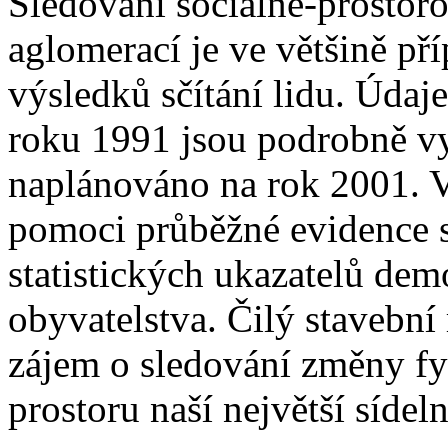
Sledování sociálně-prostor
aglomerací je ve většině př
výsledků sčítání lidu. Údaj
roku 1991 jsou podrobně vyh
naplánováno na rok 2001. V
pomoci průběžné evidence s
statistických ukazatelů de
obyvatelstva. Čilý stavebn
zájem o sledování změny fyz
prostoru naší největší síde