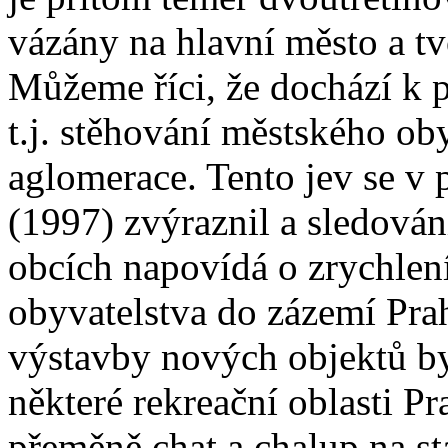
vázány na hlavní město a tv
Můžeme říci, že dochází k p
t.j. stěhování městského oby
aglomerace. Tento jev se v
(1997) zvýraznil a sledován
obcích napovídá o zrychlen
obyvatelstva do zázemí Pra
výstavby nových objektů b
některé rekreační oblasti Pr
přeměně chat a chalup na st