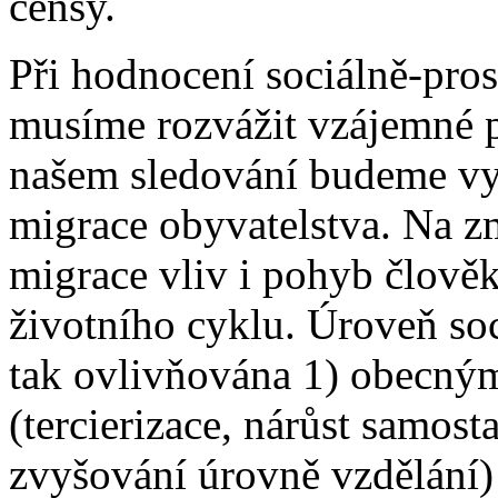
censy.
Při hodnocení sociálně-pros
musíme rozvážit vzájemné p
našem sledování budeme vy
migrace obyvatelstva. Na z
migrace vliv i pohyb člověk
životního cyklu. Úroveň soci
tak ovlivňována 1) obecným
(tercierizace, nárůst samos
zvyšování úrovně vzdělání)