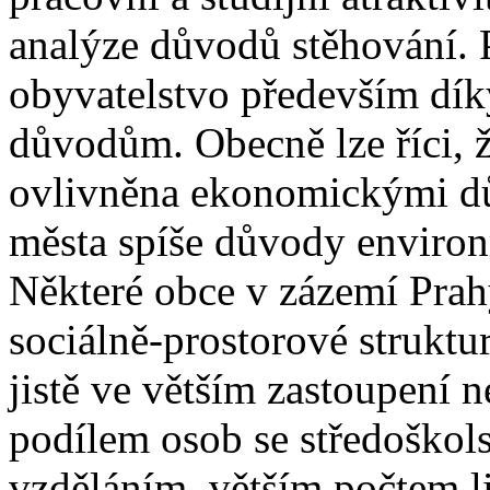
analýze důvodů stěhování. 
obyvatelstvo především dí
důvodům. Obecně lze říci, 
ovlivněna ekonomickými dů
města spíše důvody enviro
Některé obce v zázemí Pra
sociálně-prostorové struktu
jistě ve větším zastoupení 
podílem osob se středoško
vzděláním, větším počtem li