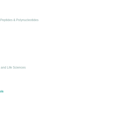
, Peptides & Polynucleotides
y and Life Sciences
sis