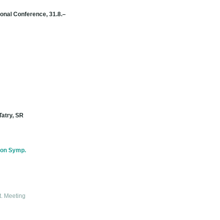
ional Conference, 31.8.–
Tatry, SR
aton Symp.
t. Meeting