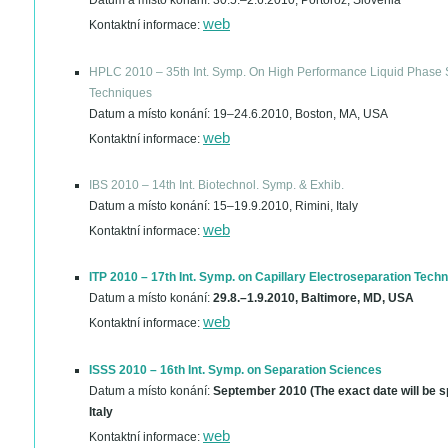
Datum a místo konání:
30.5.–2.6.2010, Portorož, Slovenia
web
Kontaktní informace:
HPLC 2010 – 35th Int. Symp. On High Performance Liquid Phase 
Techniques
Datum a místo konání:
19–24.6.2010, Boston, MA, USA
web
Kontaktní informace:
IBS 2010 – 14th Int. Biotechnol. Symp. & Exhib.
Datum a místo konání:
15–19.9.2010, Rimini, Italy
web
Kontaktní informace:
ITP 2010 – 17th Int. Symp. on Capillary Electroseparation Tech
Datum a místo konání:
29.8.–1.9.2010, Baltimore, MD, USA
web
Kontaktní informace:
ISSS 2010 – 16th Int. Symp. on Separation Sciences
Datum a místo konání:
September 2010 (The exact date will be sp
Italy
web
Kontaktní informace: