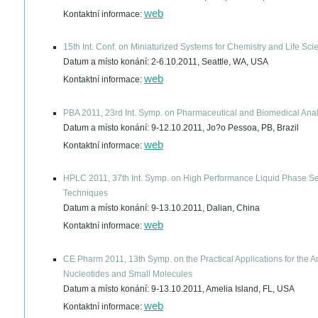
web
Kontaktní informace:
15th Int. Conf. on Miniaturized Systems for Chemistry and Life Sc
Datum a místo konání:
2-6.10.2011, Seattle, WA, USA
web
Kontaktní informace:
PBA 2011, 23rd Int. Symp. on Pharmaceutical and Biomedical Anal
Datum a místo konání:
9-12.10.2011, Jo?o Pessoa, PB, Brazil
web
Kontaktní informace:
HPLC 2011, 37th Int. Symp. on High Performance Liquid Phase S
Techniques
Datum a místo konání:
9-13.10.2011, Dalian, China
web
Kontaktní informace:
CE Pharm 2011, 13th Symp. on the Practical Applications for the An
Nucleotides and Small Molecules
Datum a místo konání:
9-13.10.2011, Amelia Island, FL, USA
web
Kontaktní informace: