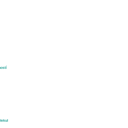
ostí
lekul