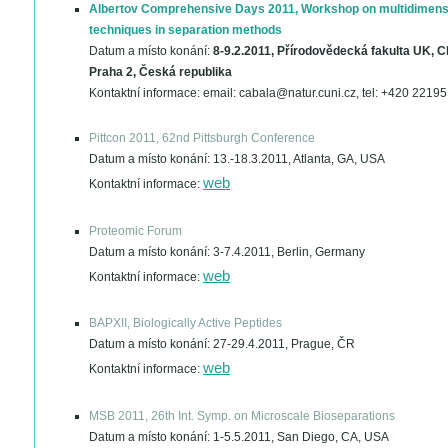
Albertov Comprehensive Days 2011, Workshop on multidimens
techniques in separation methods
Datum a místo konání:
8-9.2.2011, Přírodovědecká fakulta UK, 
Praha 2, Česká republika
Kontaktní informace:
email: cabala@natur.cuni.cz, tel: +420 2219
Pittcon 2011, 62nd Pittsburgh Conference
Datum a místo konání:
13.-18.3.2011, Atlanta, GA, USA
web
Kontaktní informace:
Proteomic Forum
Datum a místo konání:
3-7.4.2011, Berlin, Germany
web
Kontaktní informace:
BAPXII, Biologically Active Peptides
Datum a místo konání:
27-29.4.2011, Prague, ČR
web
Kontaktní informace:
MSB 2011, 26th Int. Symp. on Microscale Bioseparations
Datum a místo konání:
1-5.5.2011, San Diego, CA, USA