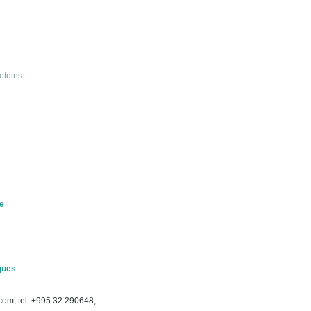
oteins
e
iques
om, tel: +995 32 290648,