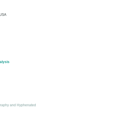
 USA
alysis
graphy and Hyphenated