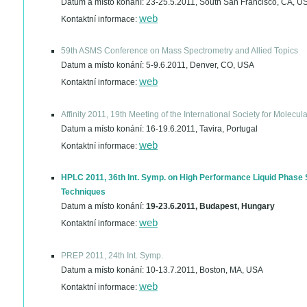
Datum a místo konání:
23-25.5.2011, South San Francisco, CA, U
web
Kontaktní informace:
59th ASMS Conference on Mass Spectrometry and Allied Topics
Datum a místo konání:
5-9.6.2011, Denver, CO, USA
web
Kontaktní informace:
Affinity 2011, 19th Meeting of the International Society for Molecu
Datum a místo konání:
16-19.6.2011, Tavira, Portugal
web
Kontaktní informace:
HPLC 2011, 36th Int. Symp. on High Performance Liquid Phase 
Techniques
Datum a místo konání:
19-23.6.2011, Budapest, Hungary
web
Kontaktní informace:
PREP 2011, 24th Int. Symp.
Datum a místo konání:
10-13.7.2011, Boston, MA, USA
web
Kontaktní informace: