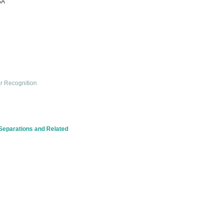
SA
lar Recognition
Separations and Related