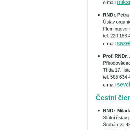
miks
e-mail
RNDr. Petra
Ústav organ
Flemingovo n
tel. 220 183 
saze
e-mail
Prof. RNDr. 
Přírodovědec
Třída 17. li
tel. 585 634 
sevc
e-mail
Čestní čle
RNDr. Milad
Státní ústav 
Šrobárova 4