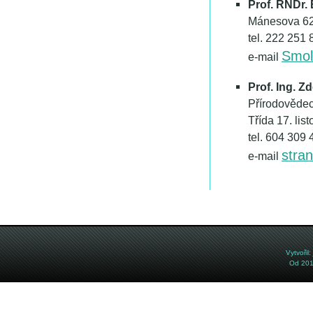
Prof. RNDr.
Mánesova 62
tel. 222 251 
Smol
e-mail
Prof. Ing. Z
Přírodovědec
Třída 17. li
tel. 604 309 
stra
e-mail
Vytvořil:
Od 201