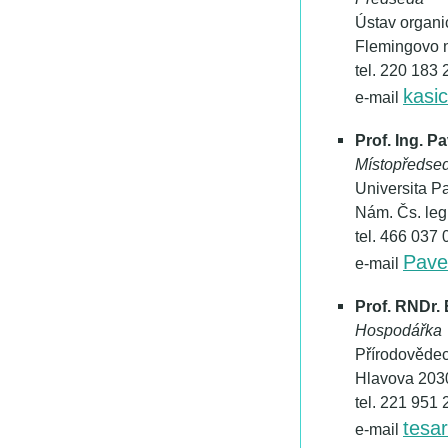
Ústav organ
Flemingovo n
tel. 220 183 
kasi
e-mail
Prof. Ing. P
Místopředse
Universita Pa
Nám. Čs. leg
tel. 466 037 
Pave
e-mail
Prof. RNDr.
Hospodářka
Přírodovědec
Hlavova 2030
tel. 221 951 
tesa
e-mail