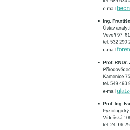
tel. 585 634 
bedn
e-mail
Ing. Františ
Ústav analy
Veveří 97, 6
tel. 532 290 
fore
e-mail
Prof. RNDr. 
Přírodovědec
Kamenice 75
tel. 549 493 
glat
e-mail
Prof. Ing. Iv
Fyziologický
Vídeňská 108
tel. 24106 2