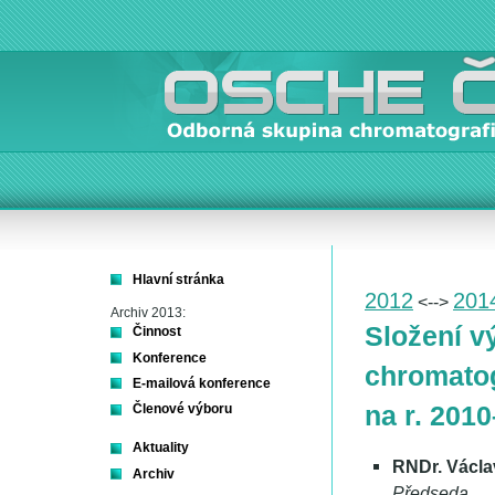
Hlavní stránka
2012
201
<-->
Archiv 2013:
Složení v
Činnost
Konference
chromatog
E-mailová konference
na r. 201
Členové výboru
Aktuality
RNDr. Václa
Archiv
Předseda