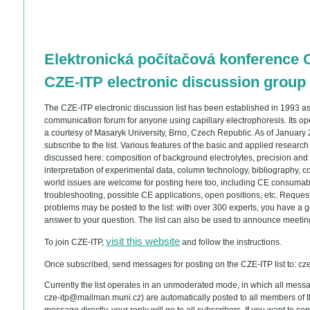
Elektronická počítačová konference 
CZE-ITP electronic discussion group
The CZE-ITP electronic discussion list has been established in 1993 as
communication forum for anyone using capillary electrophoresis. Its o
a courtesy of Masaryk University, Brno, Czech Republic. As of Januar
subscribe to the list. Various features of the basic and applied researc
discussed here: composition of background electrolytes, precision and
interpretation of experimental data, column technology, bibliography, 
world issues are welcome for posting here too, including CE consumab
troubleshooting, possible CE applications, open positions, etc. Request
problems may be posted to the list: with over 300 experts, you have a g
answer to your question. The list can also be used to announce meetings
visit this website
To join CZE-ITP,
and follow the instructions.
Once subscribed, send messages for posting on the CZE-ITP list to: c
Currently the list operates in an unmoderated mode, in which all messages
cze-itp@mailman.muni.cz) are automatically posted to all members of the 
message directly, your reply will go to all subscribers. If you want to