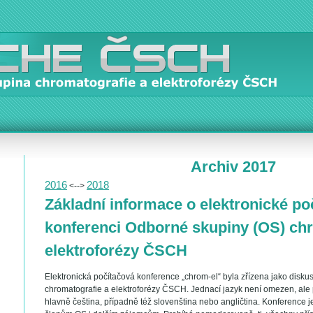
Archiv 2017
2016
2018
<-->
Základní informace o elektronické po
konferenci Odborné skupiny (OS) chr
elektroforézy ČSCH
Elektronická počítačová konference „chrom-el“ byla zřízena jako disku
chromatografie a elektroforézy ČSCH. Jednací jazyk není omezen, ale
hlavně čeština, případně též slovenština nebo angličtina. Konference 