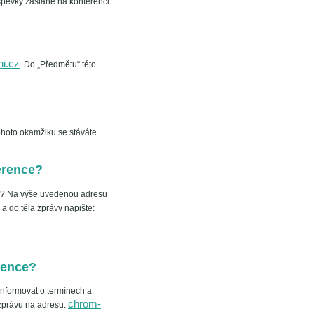
spěvky zaslané na konferenci
i.cz
. Do „Předmětu“ této
ohoto okamžiku se stáváte
erence?
od.? Na výše uvedenou adresu
 a do těla zprávy napište:
rence?
informovat o termínech a
chrom-
zprávu na adresu: