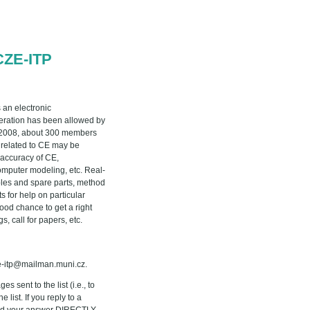
CZE-ITP
 an electronic
peration has been allowed by
y 2008, about 300 members
h related to CE may be
 accuracy of CE,
computer modeling, etc. Real-
les and spare parts, method
s for help on particular
ood chance to get a right
, call for papers, etc.
ze-itp@mailman.muni.cz.
 sent to the list (i.e., to
list. If you reply to a
 send your answer DIRECTLY