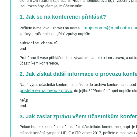
členům OS i dalším zájemcům. Probíhá nemoderovaně, tj. všechny pří
jsou rozeslány všem jejím účastníkům.
1. Jak se na konferenci přihlásit?
majordomo@mail.natur.cun
Pošlete e-mailovou zprávu na adresu:
zprávy nepište nic, do „těla“ zprávy napište:
subscribe chrom-el
end
Proběhne-li vaše přihlášení bez závad, dostanete o tom zprávu, a od t
účastníkem konference.
2. Jak získat další informace o provozu konf
Např. výpis účastníků konference, přístup do archívu konference, ap
pošlete e-mailovou zprávu
, do jejíhož "Předmětu" opět nepište nic
help
end
3. Jak zaslat zprávu všem účastníkům konfe
Pokud budete chtít něco sdělit dalším účastníkům konference, např. je 
místech konání symposií HPLC a ITP v roce 2017, pošlete e-mailovou 