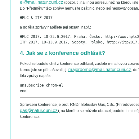
el@mail.natur.cuni.cz
(pozor, tj. na jinou adresu, než na kterou jste 
Do "Předmětu" této zprávy nemusíte psát nic, nebo její heslovitý obsah,
HPLC & ITP 2017
a do těla zprávy napíšete její obsah, např.:
HPLC 2017, 18-22.6.2017, Praha, Česko, http://www.hplc
ITP 2017, 10-13.9.2017, Sopoty, Polsko, http://itp2017
4. Jak se z konference odhlásit?
Pokud se budete chtít z konference odhlásit, zašlete e-mailovou zpráv
majordomo@mail.natur.cuni.cz
kterou jste se přihlašovali, tj.
, do
těla zprávy napište:
unsubscribe chrom-el
end
Správcem konference je prof. RNDr. Bohuslav Gaš, CSc. (Přírodovědec
gas@natur.cuni.cz
), na kterého se můžete obracet, budete-li mít 
konference.