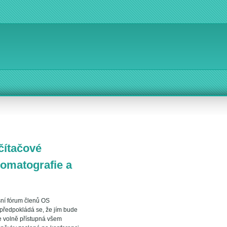
čítačové
omatografie a
sní fórum členů OS
 předpokládá se, že jím bude
je volně přístupná všem