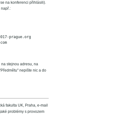
se na konferenci přihlásili).
 např.:
2017-prague.org
.com
u na stejnou adresu, na
 "Předmětu" nepište nic a do
ká fakulta UK, Praha, e-mail
nějaké problémy s provozem