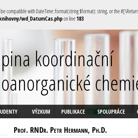
be compatible with DateTime::format(string $format): string, or the #[\Retu
/knihovny/wd_DatumCas.php
on line
183
pina koordinační
ioanorganické chemi
TUDENTY
VÝZKUM
PUBLIKACE
SPOLUPRÁCE
Prof. RNDr. Petr Hermann, Ph.D.