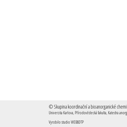
©
Skupina koordinační a bioanorganické chem
Univerzita Karlova, Přírodovědecká fakulta, Katedra ano
Vyrobilo studio
WEB&DTP