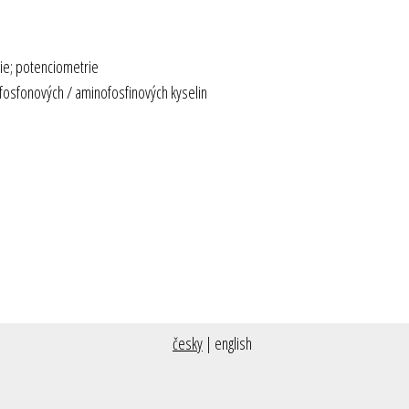
pie; potenciometrie
fosfonových / aminofosfinových kyselin
česky
|
english