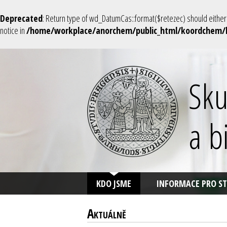
Deprecated
: Return type of wd_DatumCas::format($retezec) should either 
notice in
/home/workplace/anorchem/public_html/koordchem
Sku
a b
KDO JSME
INFORMACE PRO S
Aktuálně