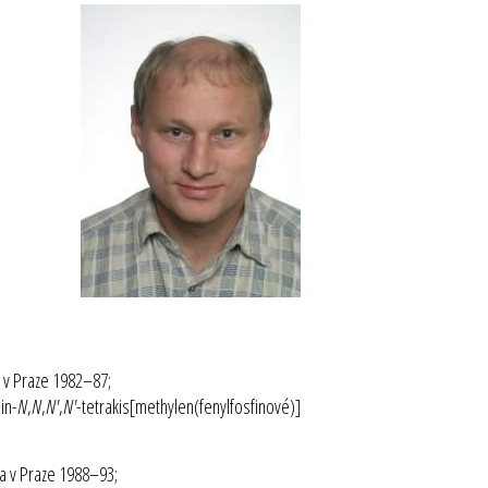
a v Praze 1982–87;
in-
N
,
N
,
N'
,
N'
-tetrakis[methylen(fenylfosfinové)]
va v Praze 1988–93;