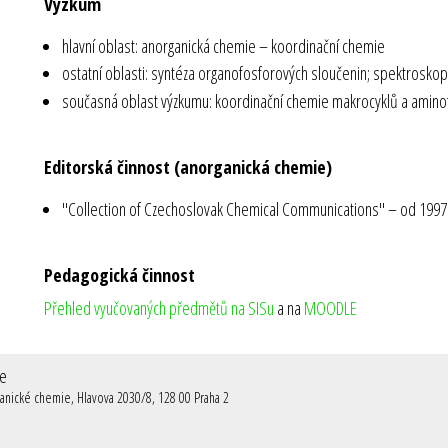
Výzkum
hlavní oblast: anorganická chemie – koordinační chemie
ostatní oblasti: syntéza organofosforových sloučenin; spektrosko
současná oblast výzkumu: koordinační chemie makrocyklů a amino
Editorská činnost (anorganická chemie)
"Collection of Czechoslovak Chemical Communications" – od 1997
Pedagogická činnost
Přehled vyučovaných předmětů na SISu
a na
MOODLE
ie
rganické chemie, Hlavova 2030/8, 128 00 Praha 2