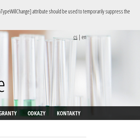
rnTypeWillChange] attribute should be used to temporarily suppress the
cs
|
en
e
GRANTY
ODKAZY
KONTAKTY