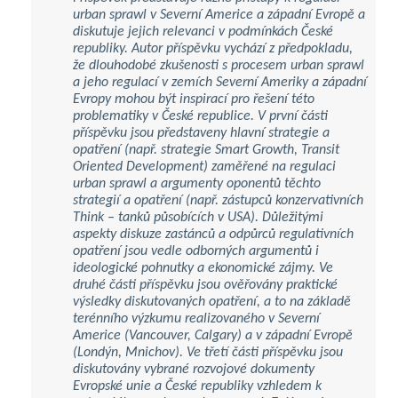
urban sprawl v Severní Americe a západní Evropě a
diskutuje jejich relevanci v podmínkách České
republiky. Autor příspěvku vychází z předpokladu,
že dlouhodobé zkušenosti s procesem urban sprawl
a jeho regulací v zemích Severní Ameriky a západní
Evropy mohou být inspirací pro řešení této
problematiky v České republice. V první části
příspěvku jsou představeny hlavní strategie a
opatření (např. strategie Smart Growth, Transit
Oriented Development) zaměřené na regulaci
urban sprawl a argumenty oponentů těchto
strategií a opatření (např. zástupců konzervativních
Think – tanků působících v USA). Důležitými
aspekty diskuze zastánců a odpůrců regulativních
opatření jsou vedle odborných argumentů i
ideologické pohnutky a ekonomické zájmy. Ve
druhé části příspěvku jsou ověřovány praktické
výsledky diskutovaných opatření, a to na základě
terénního výzkumu realizovaného v Severní
Americe (Vancouver, Calgary) a v západní Evropě
(Londýn, Mnichov). Ve třetí části příspěvku jsou
diskutovány vybrané rozvojové dokumenty
Evropské unie a České republiky vzhledem k