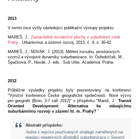
2013
V tomto roce vyšly následující publikační výstupy projektu:
MAREŠ, J.:
Zastavitelné rezidenční plochy v suburbánní zóně
Prahy
. Urbanismus a územní rozvoj, 2013, č. 4, s. 36-42.
MAREŠ, J., NOVÁK, J. (2013): Měření rozsahu, prostorových
vzorců a vývojové dynamiky suburbanizace. In: Ouředníček, M.,
Špačková, P., Novák, J. eds.: Sub Urbs. Academia. Praha.
2012
Průběžné výsledky projektu byly prezentovány na konferenci
"Výroční konference České geografické společnosti: Nové výzvy
pro geografii (Brno, 3-7 září 2012)" v příspěvku "Mareš, J.:
Transit
Oriented Development: Alternativa ke stávajícímu
suburbánnímu rozvoji v zázemí hl. m. Prahy?
"
Abstrakt příspěvku:
Jedna z nejvíce používaných strategií zaměřených na
regulaci negativních důsledků suburbanizace v Severní