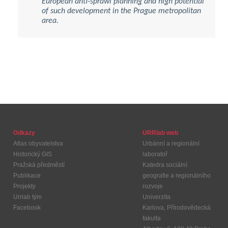
European anti-sprawl planning and high potential
of such development in the Prague metropolitan
area.
Odkazy
URRlab web
Atlas obyvatelstva
Urbánní a regionální
Historický GIS
laboratoř
Pražská předměstí
Katedra sociální
Publikace
geografie a regionálního
Projekty
rozvoje
Urrlab tým
Univerzita
Facebook
Karlova, Přírodovědecká
fakulta