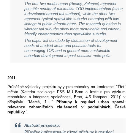
The first two model areas (Ricany, Zelenec) represent
possible results of minimalist TOD implementation (since
it developed around rail stations), while the other two
represent typical sprawl-like suburbs emerging with low
linkage to public infrastructure. The research question is
whether rail suburbs show more sustainable and citizen-
friendly characteristics than sprawl-like suburbs.
The paper will conclude by discussion of development
needs of studied areas and possible tools for
encouraging TOD and in general more sustainable
suburban development in post-socialist metropolis.
2011
Průběžné výsledky projektu byly prezentovány na konferenci
"Třetí
město (Katedra sociologie FSS MU Brno a Institut pro výzkum
reprodukce a integrace společnosti, Brno, 4-5 listopadu 2011)" v
příspěvku "Mareš, J.: "
Přístupy k regulaci urban sprawl:
relevance zahraničních zkušeností v podmínkách České
republiky
".
Abstrakt příspěvku:
Příspěvek představuje různé přístupy k regulaci