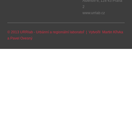
Albertov 6, 128 43 Praha
2
www.urrlab.cz
© 2013 URRlab - Urbánní a regionální laboratoř | Vytvořil
Martin Křivka
a
Pavel Ovesný