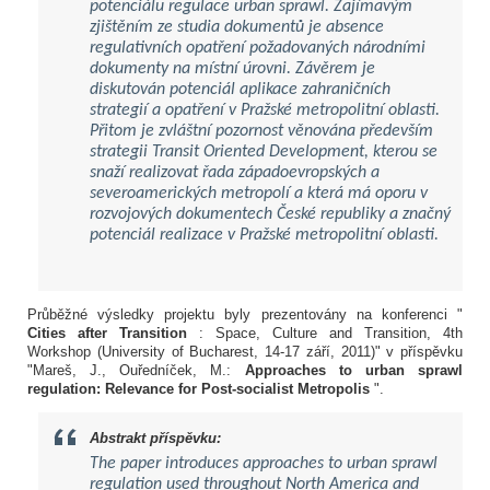
potenciálu regulace urban sprawl. Zajímavým
zjištěním ze studia dokumentů je absence
regulativních opatření požadovaných národními
dokumenty na místní úrovni. Závěrem je
diskutován potenciál aplikace zahraničních
strategií a opatření v Pražské metropolitní oblasti.
Přitom je zvláštní pozornost věnována především
strategii Transit Oriented Development, kterou se
snaží realizovat řada západoevropských a
severoamerických metropolí a která má oporu v
rozvojových dokumentech České republiky a značný
potenciál realizace v Pražské metropolitní oblasti.
Průběžné výsledky projektu byly prezentovány na konferenci
"
Cities after Transition
: Space, Culture and Transition, 4th
Workshop (University of Bucharest, 14-17 září, 2011)" v příspěvku
"Mareš, J., Ouředníček, M.:
Approaches to urban sprawl
regulation: Relevance for Post-socialist Metropolis
".
Abstrakt příspěvku:
The paper introduces approaches to urban sprawl
regulation used throughout North America and