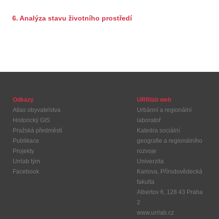
6. Analýza stavu životního prostředí
Odkazy
URRlab web
Atlas obyvatelstva
Urbánní a regionální
Historický GIS
laboratoř
Pražská předměstí
Katedra sociální
Publikace
geografie a regionálního
Projekty
rozvoje
Urrlab tým
Univerzita
Facebook
Karlova, Přírodovědecká
fakulta
Albertov 6, 128 43 Praha
2
www.urrlab.cz