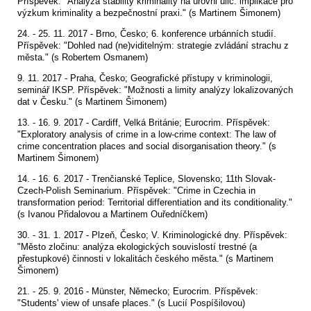
Příspěvek: "
Analýza stability kriminality na úrovni ulic: implikace pro
výzkum kriminality a bezpečnostní praxi." (s Martinem Šimonem)
24. - 25. 11. 2017 - Brno, Česko; 6. konference urbánních studií.
Příspěvek: "Dohled nad (ne)viditelným: strategie zvládání strachu z
města." (s Robertem Osmanem)
9. 11. 2017 - Praha, Česko;
Geografické přístupy v kriminologii,
seminář IKSP. Příspěvek: "
Možnosti a limity analýzy lokalizovaných
dat v Česku." (s Martinem Šimonem)
13. - 16. 9. 2017 - Cardiff, Velká Británie; Eurocrim. Příspěvek:
"
Exploratory analysis of crime in a low-crime context: The law of
crime concentration places and social disorganisation theory." (s
Martinem Šimonem)
14. - 16. 6. 2017 -
Trenčianské Teplice, Slovensko;
11
th
Slovak-
Czech-Polish Seminarium. Příspěvek: "
Crime in Czechia in
transformation period: Territorial differentiation and its conditionality."
(s Ivanou Přidalovou a Martinem Ouředníčkem)
30. - 31. 1. 2017 - Plzeň, Česko;
V. Kriminologické dny. Příspěvek:
"
Město zločinu: analýza ekologických souvislostí trestné (a
přestupkové) činnosti v lokalitách českého města." (s Martinem
Šimonem)
21. - 25. 9. 2016 - Münster, Německo; Eurocrim. Příspěvek:
"
Students' view of unsafe places." (s Lucií Pospíšilovou)