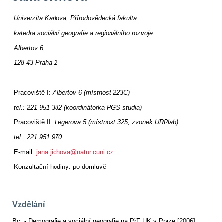
Univerzita Karlova, Přírodovědecká fakulta
katedra sociální geografie a regionálního rozvoje
Albertov 6
128 43 Praha 2
Pracoviště I:
Albertov 6 (místnost 223C)
tel.: 221 951 382 (koordinátorka PGS studia)
Pracoviště II:
Legerova 5 (místnost 325, zvonek URRlab)
tel.: 221 951 970
E-mail:
jana.jichova@natur.cuni.cz
Konzultační hodiny: po domluvě
Vzdělání
Bc. - Demografie a sociální geografie na PřF UK v Praze [2006]