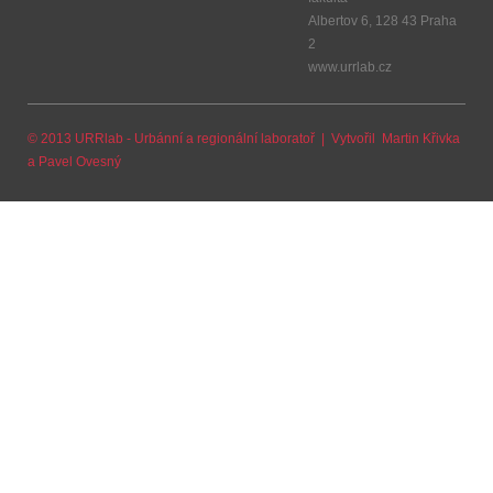
Albertov 6, 128 43 Praha
2
www.urrlab.cz
© 2013 URRlab - Urbánní a regionální laboratoř | Vytvořil
Martin Křivka
a
Pavel Ovesný