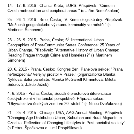
14. - 17. 9. 2016 - Chania, Kréta; EURS. Příspěvek: "
Crime in
Czech metropolitan and peripheral areas." (s Jiřím Nemeškalem)
25. - 26. 1. 2016 - Brno, Česko; IV. Kriminologické dny. Příspěvek:
"Možnosti geografického výzkumu kriminality ve městě." (s
Martinem Šimonem)
th
23. - 26. 9. 2015 - Praha, Česko;
6
International Urban
Geographies of Post-Communist States Conference: 25 Years of
Urban Change. Příspěvek: "
Alternative History of Urban Change:
Reading Prague through Crime and Homeless?" (s Martinem
Šimonem)
20. 6. 2015 - Praha, Česko; Kongres žen. Panelová sekce: "Praha
ne/bezpečná? Veřejný prostor v Praze." (organizátorka Blanka
Nyklová, další panelisté: Monika McGarrell Klimentová, Milota
Sidorová, Jakub Ježek)
4. 6. 2015 - Praha, Česko; Sociálně prostorová diferenciace
českých zemí v historické perspektivě. Příprava sekce:
"Obyvatelstvo českých zemí ve 20. století" (s Ninou Dvořákovou)
21. - 25. 4. 2015 - Chicago, USA; AAG Annual Meeting. Příspěvek:
"Changing Age Distribution Urban, Suburban and Rural Migrants in
Czechia. Reflection of Changing Lifestyles in Post-socialist society"
(s Petrou Špačkovou a Lucií Pospíšilovou)