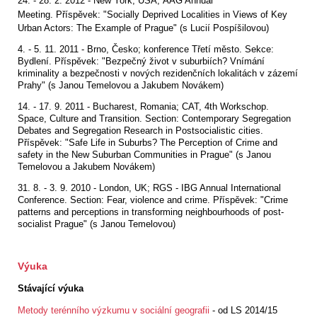
24. - 28. 2. 2012 - New York, USA;
AAG Annual
Meeting
.
Příspěvek:
"Socially Deprived Localities in Views of Key
Urban Actors: The Example of Prague" (s Lucií Pospíšilovou)
4. - 5. 11. 2011 - Brno, Česko; konference Třetí město. Sekce:
Bydlení. Příspěvek: "Bezpečný život v suburbiích? Vnímání
kriminality a bezpečnosti v nových rezidenčních lokalitách v zázemí
Prahy" (s Janou Temelovou a Jakubem Novákem)
14. - 17. 9. 2011 - Bucharest, Romania; CAT, 4th Workschop.
Space, Culture and Transition. Section: Contemporary Segregation
Debates and Segregation Research in Postsocialistic cities.
Příspěvek: "Safe Life in Suburbs? The Perception of Crime and
safety in the New Suburban Communities in Prague" (s Janou
Temelovou a Jakubem Novákem)
31. 8. - 3. 9. 2010 - London, UK; RGS - IBG Annual International
Conference. Section: Fear, violence and crime. Příspěvek: "Crime
patterns and perceptions in transforming neighbourhoods of post-
socialist Prague" (s Janou Temelovou)
Výuka
Stávající výuka
Metody terénního výzkumu v sociální geografii
- od LS 2014/15