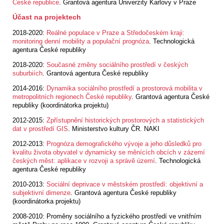
České republice
. Grantová agentura Univerzity Karlovy v Praze
Účast na projektech
2018-2020:
Reálné populace v Praze a Středočeském kraji:
monitoring denní mobility a populační prognóza
.
Technologická
agentura České republiky
2018-2020:
Současné změny sociálního prostředí v českých
suburbiích
. Grantová agentura České republiky
2014-2016:
Dynamika sociálního prostředí a prostorová mobilita v
metropolitních regionech České republiky
. Grantová agentura České
republiky (koordinátorka projektu)
2012-2015:
Zpřístupnění historických prostorových a statistických
dat v prostředí GIS
. Ministerstvo kultury ČR. NAKI
2012-2013:
Prognóza demografického vývoje a jeho důsledků pro
kvalitu života obyvatel v dynamicky se měnících obcích v zázemí
českých měst: aplikace v rozvoji a správě území
. Technologická
agentura České republiky
2010-2013:
Sociální deprivace v městském prostředí: objektivní a
subjektivní dimenze
. Grantová agentura České republiky
(koordinátorka projektu)
2008-2010: Proměny sociálního a fyzického prostředí ve vnitřním