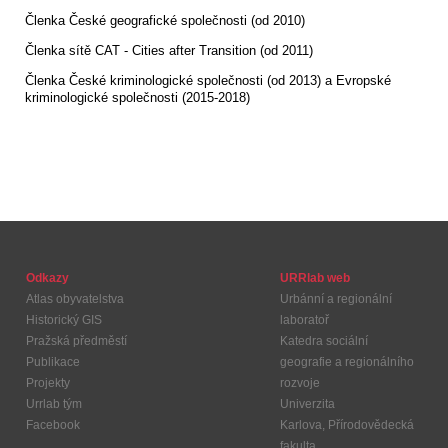
Členka České geografické společnosti (od 2010)
Členka sítě CAT - Cities after Transition (od 2011)
Členka České kriminologické společnosti (od 2013) a Evropské
kriminologické společnosti (2015-2018)
Odkazy
URRlab web
Atlas obyvatelstva
Urbánní a regionální
Historický GIS
laboratoř
Pražská předměstí
Katedra sociální
Publikace
geografie a regionálního
Projekty
rozvoje
Urrlab tým
Univerzita
Facebook
Karlova, Přírodovědecká
fakulta