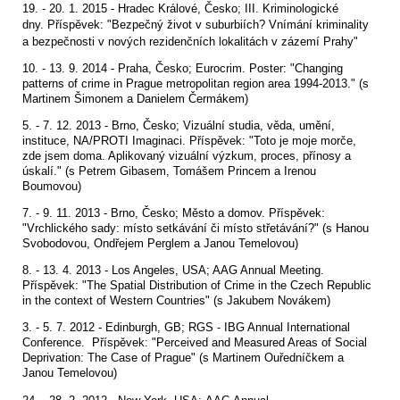
19. - 20. 1. 2015 - Hradec Králové, Česko; III. Kriminologické
dny.
Příspěvek:
"Bezpečný život v suburbiích? Vnímání kriminality
a bezpečnosti v nových rezidenčních lokalitách v zázemí Prahy"
10. - 13. 9. 2014 - Praha, Česko; Eurocrim. Poster: "Changing
patterns of crime in Prague metropolitan region area 1994-2013." (s
Martinem Šimonem a Danielem Čermákem)
5. - 7. 12. 2013 - Brno, Česko; Vizuální studia, věda, umění,
instituce, NA/PROTI Imaginaci. Příspěvek: "Toto je moje morče,
zde jsem doma. Aplikovaný vizuální výzkum, proces, přínosy a
úskalí." (s Petrem Gibasem, Tomášem Princem a Irenou
Boumovou)
7. - 9. 11. 2013 - Brno, Česko; Město a domov. Příspěvek:
"Vrchlického sady: místo setkávání či místo střetávání?" (s Hanou
Svobodovou, Ondřejem Perglem a Janou Temelovou)
8. - 13. 4. 2013 - Los Angeles, USA; AAG Annual Meeting.
Příspěvek: "The Spatial Distribution of Crime in the Czech Republic
in the context of Western Countries" (s Jakubem Novákem)
3. - 5. 7. 2012 - Edinburgh, GB; RGS - IBG Annual International
Conference. Příspěvek: "Perceived and Measured Areas of Social
Deprivation: The Case of Prague" (s Martinem Ouředníčkem a
Janou Temelovou)