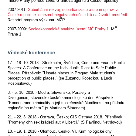
městě Prahy po roce 1990. Grantová agentura České republiky
2007-2011:
Suburbánní rozvoj, suburbanizace a urban sprawl v
České republice: omezení negativních důsledků na životní prostředí
.
Resortní program výzkumu MŽP
2007-2009:
Socioekonomická analýza území MČ Prahy 1
. MČ
Praha 1
Vědecké konference
17. - 18. 10. 2018 - Stockholm, Švédsko;
Crime and Fear in Public
Spaces: A Conference on the Individual's Right to Safe Public
Places
. Příspěvek: "Unsafe places in Prague: Male student's
perception of public places." (se Zuzanou Kopeckou a Lucií
Pospíšilovou)
3. - 5. 10. 2018 - Modra, Slovensko;
Paralely a
Divergencie,
slovensko-české kriminologické dni. Příspěvek:
"Koncentrace kriminality a její společenské škodlivosti na příkladu
regionálního města." (s Martinem Šimonem)
21. - 22. 3. 2018 - Ostrava, Česko; GIS Ostrava 2018. Příspěvek:
"Proměny ohnisek krádeží aut v Liberci." (S Pavlínou Netrdovou)
18. - 19. 1. 2018 - Olomouc, Česko; VI. Kriminologické dny.