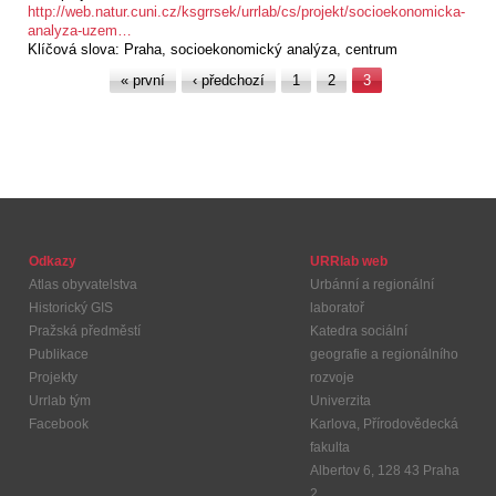
http://web.natur.cuni.cz/ksgrrsek/urrlab/cs/projekt/socioekonomicka-
analyza-uzem…
Klíčová slova:
Praha, socioekonomický analýza, centrum
Stránky
« první
‹ předchozí
1
2
3
Odkazy
URRlab web
Atlas obyvatelstva
Urbánní a regionální
Historický GIS
laboratoř
Pražská předměstí
Katedra sociální
Publikace
geografie a regionálního
Projekty
rozvoje
Urrlab tým
Univerzita
Facebook
Karlova, Přírodovědecká
fakulta
Albertov 6, 128 43 Praha
2