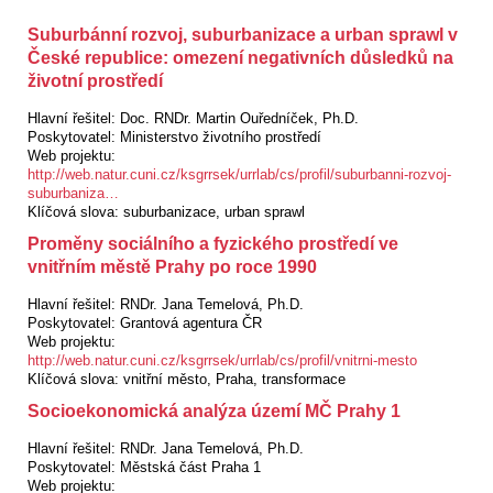
Suburbánní rozvoj, suburbanizace a urban sprawl v
České republice: omezení negativních důsledků na
životní prostředí
Hlavní řešitel:
Doc. RNDr. Martin Ouředníček, Ph.D.
Poskytovatel:
Ministerstvo životního prostředí
Web projektu:
http://web.natur.cuni.cz/ksgrrsek/urrlab/cs/profil/suburbanni-rozvoj-
suburbaniza…
Klíčová slova:
suburbanizace, urban sprawl
Proměny sociálního a fyzického prostředí ve
vnitřním městě Prahy po roce 1990
Hlavní řešitel:
RNDr. Jana Temelová, Ph.D.
Poskytovatel:
Grantová agentura ČR
Web projektu:
http://web.natur.cuni.cz/ksgrrsek/urrlab/cs/profil/vnitrni-mesto
Klíčová slova:
vnitřní město, Praha, transformace
Socioekonomická analýza území MČ Prahy 1
Hlavní řešitel:
RNDr. Jana Temelová, Ph.D.
Poskytovatel:
Městská část Praha 1
Web projektu: