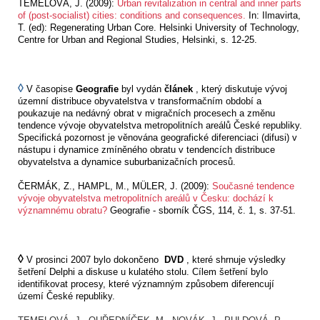
TEMELOVÁ, J. (2009):
Urban revitalization in central and inner parts
of (post-socialist) cities: conditions and consequences.
In: Ilmavirta,
T. (ed): Regenerating Urban Core. Helsinki University of Technology,
Centre for Urban and Regional Studies, Helsinki, s. 12-25.
◊
V časopise
Geografie
byl vydán
článek
, který diskutuje vývoj
územní distribuce obyvatelstva v transformačním období a
poukazuje na nedávný obrat v migračních procesech a změnu
tendence vývoje obyvatelstva metropolitních areálů České republiky.
Specifická pozornost je věnována geografické diferenciaci (difusi) v
nástupu i dynamice zmíněného obratu v tendencích distribuce
obyvatelstva a dynamice suburbanizačních procesů.
ČERMÁK, Z., HAMPL, M., MÜLER, J. (2009):
Současné tendence
vývoje obyvatelstva metropolitních areálů v Česku: dochází k
významnému obratu?
Geografie - sborník ČGS, 114, č. 1, s. 37-51.
◊
V prosinci 2007 bylo dokončeno
DVD
, které shrnuje výsledky
šetření Delphi a diskuse u kulatého stolu. Cílem šetření bylo
identifikovat procesy, které významným způsobem diferencují
území České republiky.