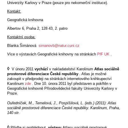
Univerzity Karlovy v Praze (pouze pro nekomerční instituce).
Kontakt:
Geografická knihovna
Albertov 6, Praha 2, 128 43, 2. patro
Kontaktní osoba:
Blanka Šimánová
simanovb@natur.cuni.cz
Více o výstavách Geografické knihovny na stránkách
PřF UK
.
◊
V únoru 2011
vychází
v nakladatelství Karolinum
Atlas sociálně
prostorové diferenciace České republiky
. Atlas je možné
zakoupit v předprodeji na stránkách internetového knihkupectví
Karolinum
zde
. Dne 10. února 2011 byl představen a pokřtěn v
Geografické knihovně Přírodovědecké fakulty Univerzity Karlovy v
Praze.
Ouředníček, M., Temelová, J., Pospíšilová, L. (eds.) (2011): Atlas
sociálně prostorové diferenciace České republiky. Karolinum, Praha,
140 str.
◊
Přijďte si prohlédnout
výstavu
Atlasu sociálně prostorové