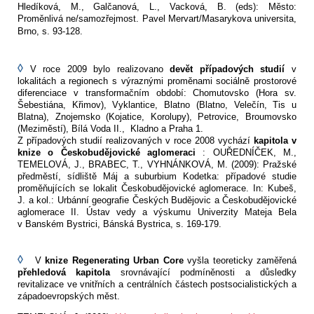
Hledíková, M., Galčanová, L., Vacková, B. (eds): Město:
Proměnlivá ne/samozřejmost. Pavel Mervart/Masarykova universita,
Brno, s. 93-128.
◊
V roce 2009 bylo realizovano
devět případových studií
v
lokalitách a regionech s výraznými proměnami sociálně prostorové
diferenciace v transformačním období: Chomutovsko (Hora sv.
Šebestiána, Křimov), Vyklantice, Blatno (Blatno, Velečín, Tis u
Blatna), Znojemsko (Kojatice, Korolupy), Petrovice, Broumovsko
(Meziměstí), Bílá Voda II., Kladno a Praha 1.
Z případových studií realizovaných v roce 2008 vychází
kapitola v
knize o Českobudějovické aglomeraci
: OUŘEDNÍČEK, M.,
TEMELOVÁ, J., BRABEC, T., VYHNÁNKOVÁ, M. (2009): Pražské
předměstí, sídliště Máj a suburbium Kodetka: případové studie
proměňujících se lokalit Českobudějovické aglomerace. In: Kubeš,
J. a kol.: Urbánní geografie Českých Budějovic a Českobudějovické
aglomerace II. Ústav vedy a výskumu Univerzity Mateja Bela
v Banském Bystrici, Bánská Bystrica, s. 169-179.
◊
V
knize Regenerating Urban Core
vyšla teoreticky zaměřená
přehledová kapitola
srovnávající podmíněnosti a důsledky
revitalizace ve vnitřních a centrálních částech postsocialistických a
západoevropských měst.