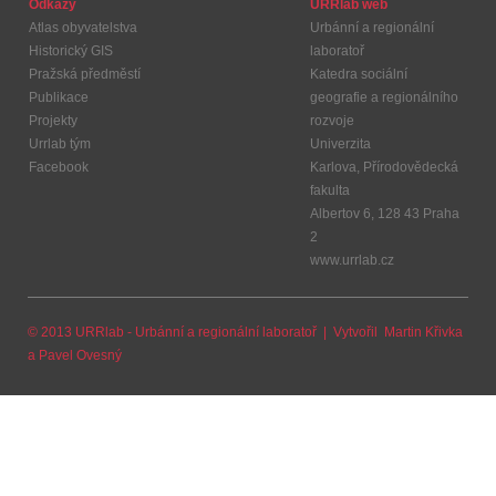
Odkazy
URRlab web
Atlas obyvatelstva
Urbánní a regionální
Historický GIS
laboratoř
Pražská předměstí
Katedra sociální
Publikace
geografie a regionálního
Projekty
rozvoje
Urrlab tým
Univerzita
Facebook
Karlova, Přírodovědecká
fakulta
Albertov 6, 128 43 Praha
2
www.urrlab.cz
© 2013 URRlab - Urbánní a regionální laboratoř | Vytvořil
Martin Křivka
a
Pavel Ovesný