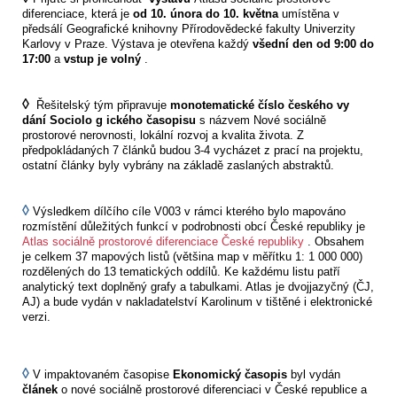
diferenciace, která je
od 10.
února do 10. května
umístěna v
předsálí Geografické knihovny Přírodovědecké fakulty Univerzity
Karlovy v Praze. Výstava je otevřena každý
všední den
od 9:00 do
17:00
a
vstup je volný
.
◊
Řešitelský tým připravuje
monotematické číslo českého vy
dání Sociolo
g
ického časopisu
s názvem Nové sociálně
prostorové nerovnosti, lokální rozvoj a kvalita života. Z
předpokládaných 7 článků budou 3-4 vycházet z prací na projektu,
ostatní články byly vybrány na základě zaslaných abstraktů.
◊
Výsledkem dílčího cíle V003 v rámci kterého bylo mapováno
rozmístění důležitých funkcí v podrobnosti obcí České republiky je
Atlas sociálně prostorové diferenciace České republiky
. Obsahem
je celkem 37 mapových listů (většina map v měřítku 1: 1 000 000)
rozdělených do 13 tematických oddílů. Ke každému listu patří
analytický text doplněný grafy a tabulkami. Atlas je dvojjazyčný (ČJ,
AJ) a bude vydán v nakladatelství Karolinum v tištěné i elektronické
verzi.
◊
V impaktovaném časopise
Ekonomický časopis
byl vydán
článek
o nové sociálně prostorové diferenciaci v České republice a