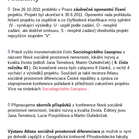
◊
Dne 26.10.2011 proběhlo v Praze
závěrečné oponentní řízení
projektu. Projekt byl ukončen k 30.6.2011. Oponentní rada prohlásila
řešení projektu za úspěšné a ze čtyřbodové klasifikace míry splnění
(V - vynikající výsledky, U - uspěl podle zadání, O - nesplnil
zadání, ale dodržel smlouvu, S - nesplnil zadání) ohodnotila projekt
nejvyšším stupněm "V".
◊
Právě vyšlo monotematické číslo
Sociologického časopisu
s
názvem Nové sociálně prostorové nerovnosti, lokální rozvoj a
kvalita života (editoři Jana Temelová, Martin Ouředníček) (
4. číslo
ročníku 43
). Do konečené verze bylo zařazeno 8 článků, z nichž 4
vychází z výsledků projektu. Součástí je také recenze Atlasu
sociálně prostorové diferenciace České republiky a zpráva ze
stejnojmenné konference pořádané k příležitosti zakončení projektu.
Více na stránkách
Sociologického časopisu
.
◊
Připravujeme
sborník příspěvků
z konference Nové sociálně
prostorové nerovnosti, lokální rozvoj a kvalita života. Editory jsou
Jana Temelová, Lucie Pospíšilová a Martin Ouředníček.
Výstavu Atlasu sociálně prostorové diferenciace
je možné si nyní
po dohodě zapůjčit v Geografické knihovně Přírodovědecké fakulty