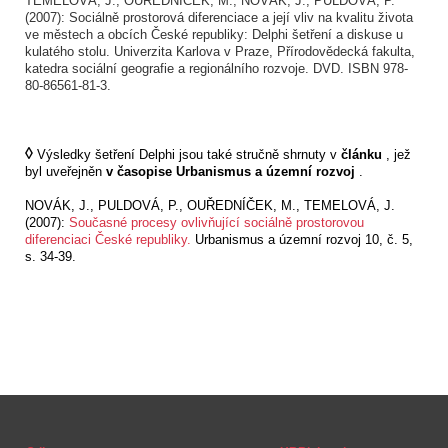
TEMELOVÁ, J., OUŘEDNÍČEK, M., NOVÁK, J., PULDOVÁ, P.
(2007): Sociálně prostorová diferenciace a její vliv na kvalitu života
ve městech a obcích České republiky: Delphi šetření a diskuse u
kulatého stolu.
Univerzita Karlova v Praze, Přírodovědecká fakulta,
katedra sociální geografie a regionálního rozvoje.
DVD. ISBN 978-
80-86561-81-3.
◊
Výsledky šetření Delphi jsou také stručně shrnuty v
článku
, jež
byl uveřejněn
v časopise Urbanismus a územní rozvoj
.
NOVÁK, J., PULDOVÁ, P., OUŘEDNÍČEK, M., TEMELOVÁ, J.
(2007):
Současné procesy ovlivňující sociálně prostorovou
diferenciaci České republiky.
Urbanismus a územní rozvoj 10, č. 5,
s. 34-39.