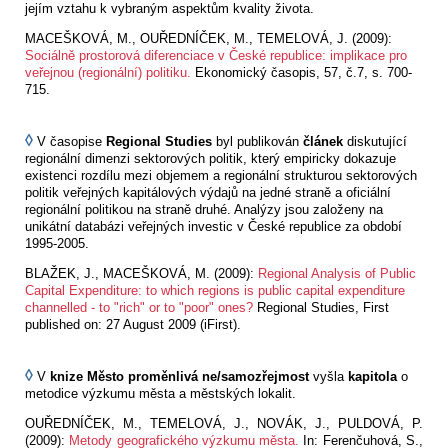
jejím vztahu k vybraným aspektům kvality života.
MACEŠKOVÁ, M., OUŘEDNÍČEK, M., TEMELOVÁ, J. (2009):
Sociálně prostorová diferenciace v České republice: implikace pro
veřejnou (regionální) politiku.
Ekonomický časopis, 57, č.7, s. 700-
715.
◊
V časopise
Regional Studies
byl publikován
článek
diskutující
regionální dimenzi sektorových politik, který empiricky dokazuje
existenci rozdílu mezi objemem a regionální strukturou sektorových
politik veřejných kapitálových výdajů na jedné straně a oficiální
regionální politikou na straně druhé. Analýzy jsou založeny na
unikátní databázi veřejných investic v České republice za období
1995-2005.
BLAŽEK, J., MACEŠKOVÁ, M. (2009):
Regional Analysis of Public
Capital Expenditure: to which regions is public capital expenditure
channelled - to "rich" or to "poor" ones?
Regional Studies, First
published on: 27 August 2009 (iFirst).
◊
V
knize Město proměnlivá ne/samozřejmost
vyšla
kapitola
o
metodice výzkumu města a městských lokalit.
OUŘEDNÍČEK, M., TEMELOVÁ, J., NOVÁK, J., PULDOVÁ, P.
(2009):
Metody geografického výzkumu města.
In: Ferenčuhová, S.,