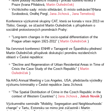
Nové podoby rezidenční mobility? příklad ruského etnika v
Praze (Ivana Přidalová,
Martin Ouředníček)
Vrchlického sady: místo střetávání, či místo setkávání?(Hana
Svobodová, Ondřej Pergl,
Jana Jíchová
,
Jana Temelová)
Konference výzkumné skupiny CAT, která se konala v roce 2013 ve
Tbilisi, Georgii, se účastnil Martin Ouředníček s příspěvkem o
sociálně protostorových proměnách Prahy:
"Long-term changes in the socio-spatial differentiation of the
Prague urban region 1921-2011" (
Martin Ouředníček
)
Na červnové konferenci ENHR v Tarragoně ve Španělsku přednesl
Martin Ouředníček příspěvek diskutující proměnu rezidenčních
oblastí v České republice:
"Decline and Regeneration of Urban Residential Areas in Time of
Crisis the Case Study of the Czech Republic" (
Martin
Ouředníček
)
Na AAG Annual Meeting v Los Angeles, USA, představila výsledky
výzkumu kriminality v České republice Jana Jíchová:
"The Spatial Distribution of Crime in the Czech Republic in the
context of Western Countries" (
Jana Jíchová
,
Jakub Novák
)
Výzkumného semináře "Mobility, Segregation and Neighbourhoods'
change" v Tartu, Estonsku se mimo jiné zúčastnili i Martin