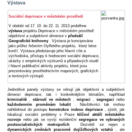
Výstava
Sociální deprivace v městském prostředí
V období od 17. 10. do 22. 11. 2013 proběhne
výstava
projektu
Deprivace v městském prostředí:
objektivní a subjektivní dimenze
v
předsálí
Geografické knihovny
. Výstava je koncipována
jako průřez řešením čtyřletého projektu, který letos
končí. Výstava představuje jeho hlavní cíle a
východiska, přístupy k hodnocení sociální deprivace,
ukázky z empirických výzkumů a případových studií
i hlavní publikační aktivity projektu, které jsou
prezentovány prostřednictvím mapových, grafických
a textových výstupů.
Jednotlivé panely výstavy se věnují jak objektivní a subjektivní
dimenzi deprivace, tak i konkrétnějším tématům, například
kriminalitě
,
stárnutí ve městech
,
migraci
,
segregaci
nebo
každodenním proměnám lokalit
. Návštěvníci tak mohou
nahlédnout do postupu
konstrukce indexu deprivace
, zjistit, jak
lokalizují sociální problémy v Praze
klíčoví aktéři městského
rozvoje
nebo jak se vyvíjí rezidenční
segregace ve vybraných
postsocialistických metropolích
. Dozvědí se nejen o
dynamických změnách pracovně dojížďkových vztahů
, ale