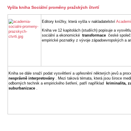
Vyšla kniha Sociální proměny pražských čtvrtí
Editory knížky, která vyšla v nakladatelství
Academ
Kniha ve 12 kapitolách (studiích) popisuje a vysvětl
sociální a ekonomické
transformace
české společno
empirické poznatky z vývoje západoevropských a a
Kniha se dále snaží podat vysvětlení a upřesnění některých jevů a proce
nesprávně interpretovány
. Mezi taková témata, která jsou široce med
odborných technik a empirického šetření, patří například
kriminalita, 
suburbanizace
.