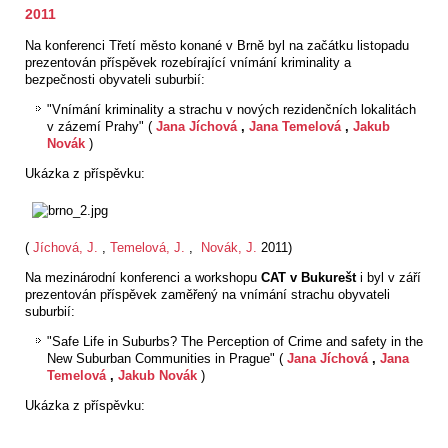
2011
Na konferenci Třetí město konané v Brně byl na začátku listopadu
prezentován příspěvek rozebírající vnímání kriminality a
bezpečnosti obyvateli suburbií:
"Vnímání kriminality a strachu v nových rezidenčních lokalitách
v zázemí Prahy" (
Jana Jíchová
,
Jana Temelová
,
Jakub
Novák
)
Ukázka z příspěvku:
(
Jíchová, J.
,
Temelová, J.
,
Novák, J.
2011)
Na mezinárodní konferenci a workshopu
CAT v Bukurešt
i byl v září
prezentován příspěvek zaměřený na vnímání strachu obyvateli
suburbií:
"Safe Life in Suburbs? The Perception of Crime and safety in the
New Suburban Communities in Prague" (
Jana Jíchová
,
Jana
Temelová
,
Jakub Novák
)
Ukázka z příspěvku: