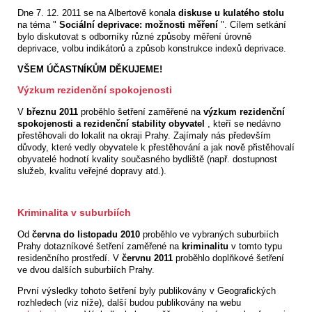
Dne 7. 12. 2011 se na Albertově konala
diskuse u kulatého stolu
na téma "
Sociální deprivace: možnosti měření
". Cílem setkání
bylo diskutovat s odborníky různé způsoby měření úrovně
deprivace, volbu indikátorů a způsob konstrukce indexů deprivace.
VŠEM ÚČASTNÍKŮM DĚKUJEME!
Výzkum rezidenční spokojenosti
V
březnu 2011
proběhlo šetření zaměřené na
výzkum rezidenční
spokojenosti a rezidenční stability obyvatel
, kteří se nedávno
přestěhovali do lokalit na okraji Prahy. Zajímaly nás především
důvody, které vedly obyvatele k přestěhování a jak nově přistěhovalí
obyvatelé hodnotí kvality současného bydliště (např. dostupnost
služeb, kvalitu veřejné dopravy atd.).
Kriminalita v suburbiích
Od
června do listopadu 2010
proběhlo ve vybraných suburbiích
Prahy dotazníkové šetření zaměřené na
kriminalitu
v tomto typu
residenčního prostředí. V
červnu 2011
proběhlo doplňkové šetření
ve dvou dalších suburbiích Prahy.
První výsledky tohoto šetření byly publikovány v Geografických
rozhledech (viz níže), další budou publikovány na webu