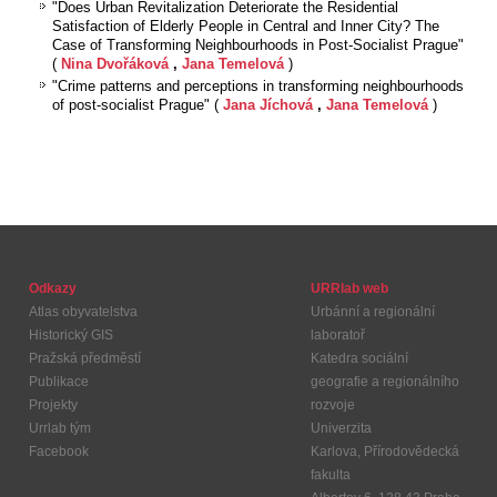
"Does Urban Revitalization Deteriorate the Residential
Satisfaction of Elderly People in Central and Inner City? The
Case of Transforming Neighbourhoods in Post-Socialist Prague"
(
Nina Dvořáková
,
Jana Temelová
)
"Crime patterns and perceptions in transforming neighbourhoods
of post-socialist Prague" (
Jana Jíchová
,
Jana Temelová
)
Odkazy
URRlab web
Atlas obyvatelstva
Urbánní a regionální
Historický GIS
laboratoř
Pražská předměstí
Katedra sociální
Publikace
geografie a regionálního
Projekty
rozvoje
Urrlab tým
Univerzita
Facebook
Karlova, Přírodovědecká
fakulta