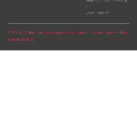
Albertov 6, 128 43 Praha
2
www.urrlab.cz
© 2013 URRlab - Urbánní a regionální laboratoř | Vytvořil
Martin Křivka
a
Pavel Ovesný