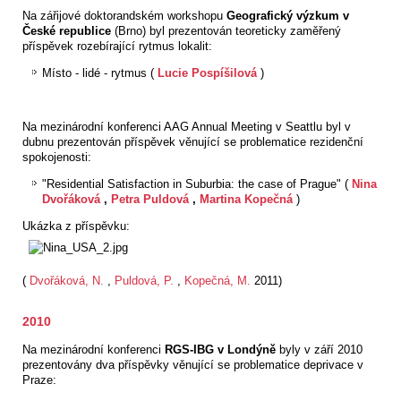
Na zářijové doktorandském workshopu
Geografický výzkum v
České republice
(Brno) byl prezentován teoreticky zaměřený
příspěvek rozebírající rytmus lokalit:
Místo - lidé - rytmus (
Lucie Pospíšilová
)
Na mezinárodní konferenci AAG Annual Meeting v Seattlu byl v
dubnu prezentován příspěvek věnující se problematice rezidenční
spokojenosti:
"Residential Satisfaction in Suburbia: the case of Prague" (
Nina
Dvořáková
,
Petra Puldová
,
Martina Kopečná
)
Ukázka z příspěvku:
(
Dvořáková, N.
,
Puldová, P.
,
Kopečná, M.
2011)
2010
Na mezinárodní konferenci
RGS-IBG v Londýně
byly v září 2010
prezentovány dva příspěvky věnující se problematice deprivace v
Praze: