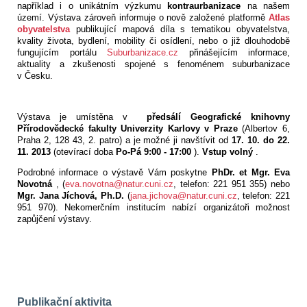
například i o unikátním výzkumu
kontraurbanizace
na našem
území. Výstava zároveň informuje o nově založené platformě
Atlas
obyvatelstva
publikující mapová díla s tematikou obyvatelstva,
kvality života, bydlení, mobility či osídlení, nebo o již dlouhodobě
fungujícím portálu
Suburbanizace.cz
přinášejícím informace,
aktuality a zkušenosti spojené s fenoménem suburbanizace
v Česku.
Výstava je umístěna v
předsálí Geografické knihovny
Přírodovědecké fakulty Univerzity Karlovy v Praze
(Albertov 6,
Praha 2, 128 43, 2. patro) a je možné ji navštívit od
17. 10. do 22.
11. 2013
(otevírací doba
Po-Pá 9:00 - 17:00
).
Vstup volný
.
Podrobné informace o výstavě Vám poskytne
PhDr. et Mgr. Eva
Novotná
, (
eva.novotna@natur.cuni.cz
, telefon: 221 951 355) nebo
Mgr. Jana Jíchová, Ph.D.
(
jana.jichova@natur.cuni.cz
, telefon: 221
951 970). Nekomerčním institucím nabízí organizátoři možnost
zapůjčení výstavy.
Publikační aktivita