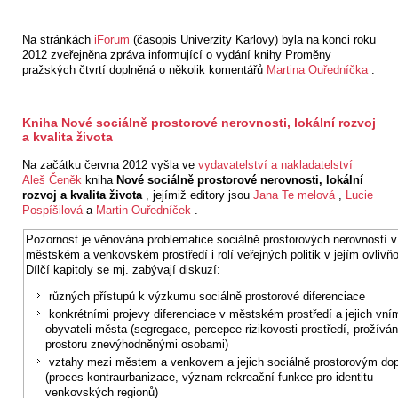
Na stránkách
iForum
(časopis Univerzity Karlovy) byla na konci roku
2012 zveřejněna zpráva informující o vydání knihy Proměny
pražských čtvrtí doplněná o několik komentářů
Martina Ouředníčka
.
Kniha Nové sociálně prostorové nerovnosti, lokální rozvoj
a kvalita života
Na začátku června 2012 vyšla ve
vydavatelství a nakladatelství
Aleš Čeněk
kniha
Nové sociálně prostorové nerovnosti, lokální
rozvoj a kvalita života
, jejímiž editory jsou
Jana Te
melová
,
Lucie
Pospíšilová
a
Martin Ouředníček
.
Pozornost je věnována problematice sociálně prostorových nerovností v
městském a venkovském prostředí i rolí veřejných politik v jejím ovlivň
Dílčí kapitoly se mj. zabývají diskuzí:
různých přístupů k výzkumu sociálně prostorové diferenciace
konkrétními projevy diferenciace v městském prostředí a jejich vn
obyvateli města (segregace, percepce rizikovosti prostředí, prožíván
prostoru znevýhodněnými osobami)
vztahy mezi městem a venkovem a jejich sociálně prostorovým d
(proces kontraurbanizace, význam rekreační funkce pro identitu
venkovských regionů)