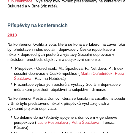
suburbanizace
. Výsledky byly rovněž prezentovány na konferenci v
Bukurešti a v Brně (viz níže).
Příspěvky na konferencích
2013
Na konferenci Kvalita života, která se konala v Liberci na závěr roku
byl představen indes sociální deprivace v České republikace a
několik doprovodných posterů z výstavy Sociální deprovace v
městském prostředí: objektivní a subjektivní dimenze:
Příspěvek - Ouředníček, M., Špačková, P., Netrdová, P.: Index
sociální deprivace v České republice (
Martin Ouředníček,
Petra
Špačková
, Pavlína Netrdová)
Prezentace vybraných posterů z výstavy Sociální deprivace v
městském prostředí: objektivní a subjektivní dimenze
Na konferenci Město a Domov, která se konala na začátku listopadu
v Brně bylo představeno několik příspěvků vycházejících z
výzkumů projektu deprivace:
Co děláme doma? Aktivity spojené s domovem v genderové
perspektivě (
Lucie Pospíšilová
,
Petra Špačková
, Tereza
Kůsová)