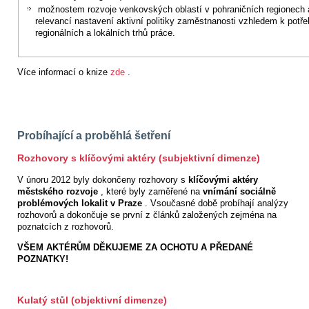
možnostem rozvoje venkovských oblastí v pohraničních regionech 
relevancí nastavení aktivní politiky zaměstnanosti vzhledem k potř
regionálních a lokálních trhů práce.
Více informací o knize
zde
.
Probíhající a proběhlá šetření
Rozhovory s klíčovými aktéry (subjektivní dimenze)
V únoru 2012 byly dokončeny rozhovory s
klíčovými aktéry
městského rozvoje
, které byly zaměřené na
vnímání sociálně
problémových lokalit v Praze
. Vsoučasné době probíhají analýzy
rozhovorů a dokončuje se první z článků založených zejména na
poznatcích z rozhovorů.
VŠEM AKTÉRŮM DĚKUJEME ZA OCHOTU A PŘEDANÉ
POZNATKY!
Kulatý stůl (objektivní dimenze)