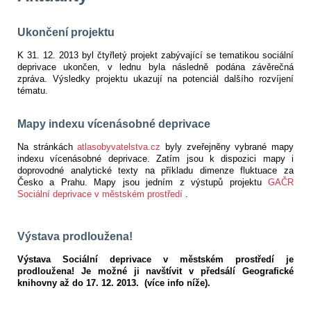
Ukončení projektu
K 31. 12. 2013 byl čtyřletý projekt zabývající se tematikou sociální
deprivace ukončen, v lednu byla následně podána závěrečná
zpráva. Výsledky projektu ukazují na potenciál dalšího rozvíjení
tématu.
Mapy indexu vícenásobné deprivace
Na stránkách
atlasobyvatelstva.cz
byly zveřejněny vybrané mapy
indexu vícenásobné deprivace. Zatím jsou k dispozici mapy i
doprovodné analytické texty na příkladu dimenze fluktuace za
Česko a Prahu. Mapy jsou jedním z výstupů projektu
GAČR
Sociální deprivace v městském prostředí
.
Výstava prodloužena!
Výstava Sociální deprivace v městském prostředí je
prodloužena! Je možné ji navštívit v předsálí Geografické
knihovny až do 17. 12. 2013. (více info níže).