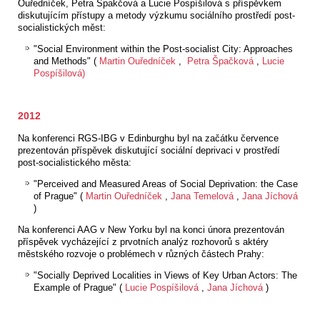
Ouředníček, Petra Špakčová a Lucie Pospíšilová s příspěvkem
diskutujícím přístupy a metody výzkumu sociálního prostředí post-
socialistických měst:
"Social Environment within the Post-socialist City: Approaches
and Methods" (
Martin Ouředníček
,
Petra Špačková
,
Lucie
Pospíšilová)
2012
Na konferenci RGS-IBG v Edinburghu byl na začátku července
prezentován příspěvek diskutující sociální deprivaci v prostředí
post-socialistického města:
"Perceived and Measured Areas of Social Deprivation: the Case
of Prague" (
Martin Ouředníček
,
Jana Temelová
,
Jana Jíchová
)
Na konferenci AAG v New Yorku byl na konci února prezentován
příspěvek vycházející z prvotních analýz rozhovorů s aktéry
městského rozvoje o problémech v různých částech Prahy:
"Socially Deprived Localities in Views of Key Urban Actors: The
Example of Prague" (
Lucie Pospíšilová
,
Jana Jíchová
)