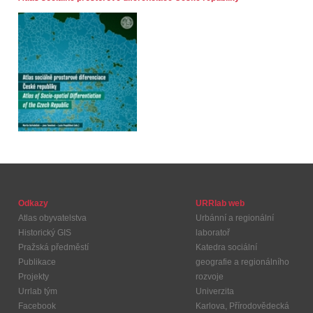
Odkazy
URRlab web
Atlas obyvatelstva
Urbánní a regionální
Historický GIS
laboratoř
Pražská předměstí
Katedra sociální
Publikace
geografie a regionálního
Projekty
rozvoje
Urrlab tým
Univerzita
Facebook
Karlova, Přírodovědecká