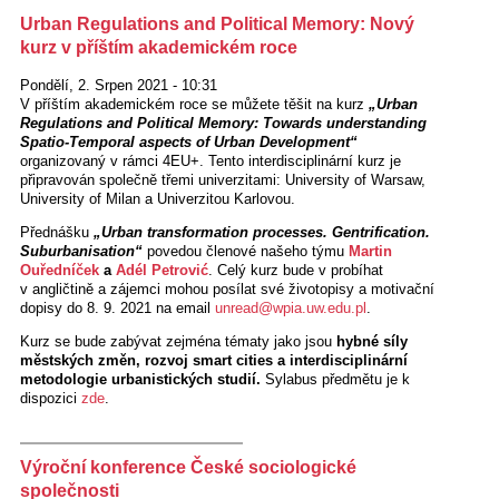
Urban Regulations and Political Memory: Nový
kurz v příštím akademickém roce
Pondělí, 2. Srpen 2021 - 10:31
V příštím akademickém roce se můžete těšit na kurz
„Urban
Regulations and Political Memory: Towards understanding
Spatio-Temporal aspects of Urban Development“
organizovaný v rámci 4EU+. Tento interdisciplinární kurz je
připravován společně třemi univerzitami: University of Warsaw,
University of Milan a Univerzitou Karlovou.
Přednášku
„Urban transformation processes. Gentrification.
Suburbanisation“
povedou členové našeho týmu
Martin
Ouředníček
a
Adél Petrović
. Celý kurz bude v probíhat
v angličtině a zájemci mohou posílat své životopisy a motivační
dopisy do 8. 9. 2021 na email
unread@wpia.uw.edu.pl
.
Kurz se bude zabývat zejména tématy jako jsou
hybné síly
městských změn, rozvoj smart cities a interdisciplinární
metodologie urbanistických studií.
Sylabus předmětu je k
dispozici
zde
.
Výroční konference České sociologické
společnosti