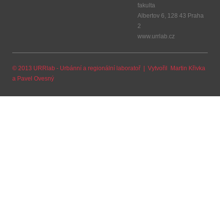
fakulta
Albertov 6, 128 43 Praha
2
www.urrlab.cz
© 2013 URRlab - Urbánní a regionální laboratoř | Vytvořil
Martin Křivka
a
Pavel Ovesný