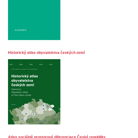
Historický atlas obyvatelstva českých zemí
Atlas sociálně prostorové diferenciace České republiky