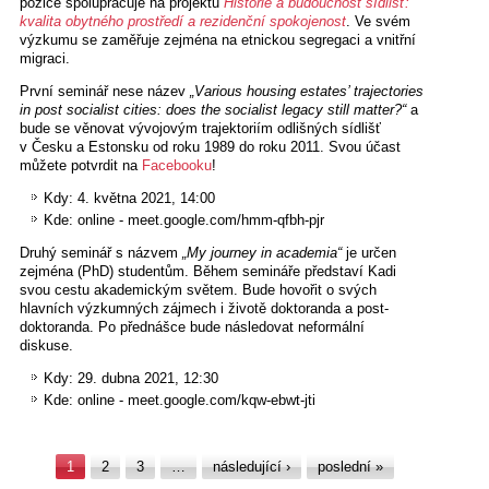
pozice spolupracuje na projektu
Historie a budoucnost sídlišť:
kvalita obytného prostředí a rezidenční spokojenost
. Ve svém
výzkumu se zaměřuje zejména na etnickou segregaci a vnitřní
migraci.
První seminář nese název
„Various housing estates’ trajectories
in post socialist cities: does the socialist legacy still matter?“
a
bude se věnovat vývojovým trajektoriím odlišných sídlišť
v Česku a Estonsku od roku 1989 do roku 2011. Svou účast
můžete potvrdit na
Facebooku
!
Kdy: 4. května 2021, 14:00
Kde: online - meet.google.com/hmm-qfbh-pjr
Druhý seminář s názvem
„My journey in academia“
je určen
zejména (PhD) studentům. Během semináře představí Kadi
svou cestu akademickým světem. Bude hovořit o svých
hlavních výzkumných zájmech i životě doktoranda a post-
doktoranda. Po přednášce bude následovat neformální
diskuse.
Kdy: 29. dubna 2021, 12:30
Kde: online - meet.google.com/kqw-ebwt-jti
Stránky
1
2
3
…
následující ›
poslední »