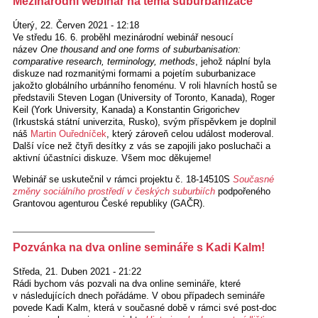
Mezinárodní webinář na téma suburbanizace
Úterý, 22. Červen 2021 - 12:18
Ve středu 16. 6. proběhl mezinárodní webinář nesoucí
název
One thousand and one forms of suburbanisation:
comparative research, terminology, methods
, jehož náplní byla
diskuze nad rozmanitými formami a pojetím suburbanizace
jakožto globálního urbánního fenoménu. V roli hlavních hostů se
představili Steven Logan (University of Toronto, Kanada),
Roger
Keil (York University, Kanada)
a Konstantin Grigorichev
(Irkustská státní univerzita, Rusko), svým příspěvkem je doplnil
náš
Martin Ouředníček
, který zároveň celou událost moderoval.
Další více než čtyři desítky z vás se zapojili jako posluchači a
aktivní účastníci diskuze. Všem moc děkujeme!
Webinář se uskutečnil v rámci projektu č. 18-14510S
Současné
změny sociálního prostředí v českých suburbiích
podpořeného
Grantovou agenturou České republiky (GAČR).
Pozvánka na dva online semináře s Kadi Kalm!
Středa, 21. Duben 2021 - 21:22
Rádi bychom vás pozvali na dva online semináře, které
v následujících dnech pořádáme. V obou případech semináře
povede Kadi Kalm, která v současné době v rámci své post-doc