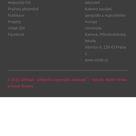
Historický GIS
laboratoř
Pražská předměstí
Katedra sociální
Publikace
geografie a regionálního
Projekty
rozvoje
Urrlab tým
Univerzita
Facebook
Karlova, Přírodovědecká
fakulta
Albertov 6, 128 43 Praha
2
www.urrlab.cz
© 2013 URRlab - Urbánní a regionální laboratoř | Vytvořil
Martin Křivka
a
Pavel Ovesný