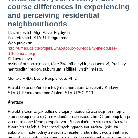
course differences in experiencing
and perceiving residential
neighbourhoods
Hlavní řešitel:
Mgr. Pavel Frydrych
Poskytovatel:
START Programme
Web projektu:
http://urrlab.cz/cs/projekt/what-about-your-locality-life-course-
differences-exp…
Klíčová slova:
rezidenční spokojenost
fáze životního cyklu
sousedství
Pražský
metropolitní region
suburbium
sídliště
vnitřní město
Mentor: RNDr. Lucie Pospíšilová, Ph.D.
Projekt je podpořen grantovým schématem Univerzity Karlovy
START Programme pod číslem START/SCI/119.
Anotace
Projekt zkoumá, jak odlišné skupiny rezidentů zažívají, vnímají a
jsou spokojeni se svým rezidenčním sousedstvím. Cílem projektu je
zkoumat dané téma perspektivou tří populačních skupin v různých
životních fázích žijící v rozdílných typech sousedství (děti ze
suburbií, mladé rodiny ze sídlišť, rezidenti staršího věku z vnitřního
města). Konceptuální rámec fází životního cyklu byl vybrán, protože