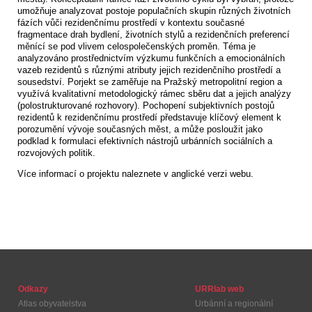
umožňuje analyzovat postoje populačních skupin různých životních
fázích vůči rezidenčnímu prostředí v kontextu současné
fragmentace drah bydlení, životních stylů a rezidenčních preferencí
měnící se pod vlivem celospolečenských proměn. Téma je
analyzováno prostřednictvím výzkumu funkčních a emocionálních
vazeb rezidentů s různými atributy jejich rezidenčního prostředí a
sousedství. Porjekt se zaměřuje na Pražský metropolitní region a
využívá kvalitativní metodologický rámec sběru dat a jejich analýzy
(polostrukturované rozhovory). Pochopení subjektivních postojů
rezidentů k rezidenčnímu prostředí představuje klíčový element k
porozumění vývoje současných měst, a může posloužit jako
podklad k formulaci efektivních nástrojů urbánních sociálních a
rozvojových politik.
Více informací o projektu naleznete v anglické verzi webu.
Odkazy
URRlab web
Atlas obyvatelstva
Urbánní a regionální