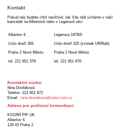
Kontakt
Pokud nás budete chtít navštívit, tak Vás rádi uvítáme v naší
kanceláři na Albertově nebo v Legerově ulici:
Albertov 6
Legerova 1878/5
číslo dveří 365
číslo dveří 325 (zvonek URRlab)
Praha 2 Nové Město
Praha 2 Nové Město
tel. 221 951 378
tel. 221 951 970
Kontaktní osoba:
Nina Dvořáková
Telefon: 221 951 972
Email:
nina.dvorakova@natur.cuni.cz
Adresa pro poštovní komunikaci:
KSGRR PřF UK
Albertov 6
128 43 Praha 2