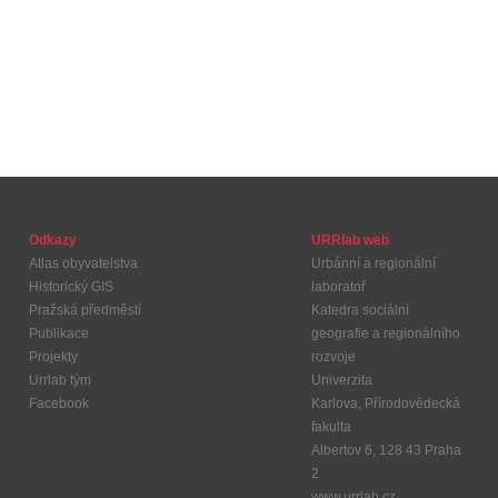
Odkazy
URRlab web
Atlas obyvatelstva
Urbánní a regionální
Historický GIS
laboratoř
Pražská předměstí
Katedra sociální
Publikace
geografie a regionálního
Projekty
rozvoje
Urrlab tým
Univerzita
Facebook
Karlova, Přírodovědecká
fakulta
Albertov 6, 128 43 Praha
2
www.urrlab.cz