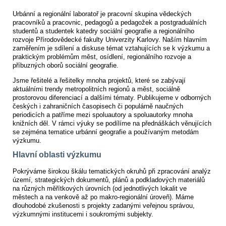
Urbánní a regionální laboratoř je pracovní skupina vědeckých
pracovníků a pracovnic, pedagogů a pedagožek a postgraduálních
studentů a studentek katedry sociální geografie a regionálního
rozvoje Přírodovědecké fakulty Univerzity Karlovy. Naším hlavním
zaměřením je sdílení a diskuse témat vztahujících se k výzkumu a
praktickým problémům měst, osídlení, regionálního rozvoje a
příbuzných oborů sociální geografie.
Jsme řešitelé a řešitelky mnoha projektů, které se zabývají
aktuálními trendy metropolitních regionů a měst, sociálně
prostorovou diferenciací a dalšími tématy. Publikujeme v odborných
českých i zahraničních časopisech či populárně naučných
periodicích a patříme mezi spoluautory a spoluautorky mnoha
knižních děl. V rámci výuky se podílíme na přednáškách věnujících
se zejména tematice urbánní geografie a používaným metodám
výzkumu.
Hlavní oblasti výzkumu
Pokrýváme širokou škálu tematických okruhů při zpracování analýz
území, strategických dokumentů, plánů a podkladových materiálů
na různých měřítkových úrovních (od jednotlivých lokalit ve
městech a na venkově až po makro-regionální úroveň). Máme
dlouhodobé zkušenosti s projekty zadanými veřejnou správou,
výzkumnými institucemi i soukromými subjekty.