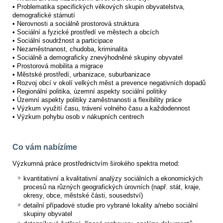
• Problematika specifických věkových skupin obyvatelstva,
demografické stárnutí
• Nerovnosti a sociálně prostorová struktura
• Sociální a fyzické prostředí ve městech a obcích
• Sociální soudržnost a participace
• Nezaměstnanost, chudoba, kriminalita
• Sociálně a demograficky znevýhodněné skupiny obyvatel
• Prostorová mobilita a migrace
• Městské prostředí, urbanizace, suburbanizace
• Rozvoj obcí v okolí velkých měst a prevence negativních dopadů
• Regionální politika, územní aspekty sociální politiky
• Územní aspekty politiky zaměstnanosti a flexibility práce
• Výzkum využití času, trávení volného času a každodennost
• Výzkum pohybu osob v nákupních centrech
Co vám nabízíme
Výzkumná práce prostřednictvím širokého spektra metod:
kvantitativní a kvalitativní analýzy sociálních a ekonomických
procesů na různých geografických úrovních (např. stát, kraje,
okresy, obce, městské části, sousedství)
detailní případové studie pro vybrané lokality a/nebo sociální
skupiny obyvatel