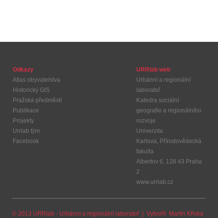
Odkazy
URRlab web
Atlas obyvatelstva
Urbánní a regionální
Historický GIS
laboratoř
Pražská předměstí
Katedra sociální
Publikace
geografie a regionálního
Projekty
rozvoje
Urrlab tým
Univerzita
Facebook
Karlova, Přírodovědecká
fakulta
Albertov 6, 128 43 Praha
2
www.urrlab.cz
© 2013 URRlab - Urbánní a regionální laboratoř | Vytvořil
Martin Křivka