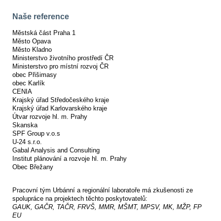
Naše reference
Městská část Praha 1
Město Opava
Město Kladno
Ministerstvo životního prostředí ČR
Ministerstvo pro místní rozvoj ČR
obec Přišimasy
obec Karlík
CENIA
Krajský úřad Středočeského kraje
Krajský úřad Karlovarského kraje
Útvar rozvoje hl. m. Prahy
Skanska
SPF Group v.o.s
U-24 s.r.o.
Gabal Analysis and Consulting
Institut plánování a rozvoje hl. m. Prahy
Obec Břežany
Pracovní tým Urbánní a regionální laboratoře má zkušenosti ze
spolupráce na projektech těchto poskytovatelů:
GAUK, GAČR, TAČR, FRVŠ, MMR, MŠMT, MPSV, MK, MŽP, FP
EU