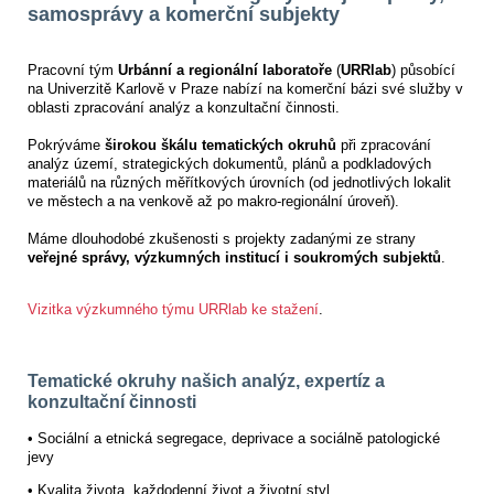
samosprávy a komerční subjekty
Pracovní tým
Urbánní a regionální laboratoře
(
URRlab
) působící
na Univerzitě Karlově v Praze nabízí na komerční bázi své služby v
oblasti zpracování analýz a konzultační činnosti.
Pokrýváme
širokou škálu tematických okruhů
při zpracování
analýz území, strategických dokumentů, plánů a podkladových
materiálů na různých měřítkových úrovních (od jednotlivých lokalit
ve městech a na venkově až po makro-regionální úroveň).
Máme dlouhodobé zkušenosti s projekty zadanými ze strany
veřejné správy, výzkumných institucí i soukromých subjektů
.
Vizitka výzkumného týmu URRlab ke stažení
.
Tematické okruhy našich analýz, expertíz a
konzultační činnosti
• Sociální a etnická segregace, deprivace a sociálně patologické
jevy
• Kvalita života, každodenní život a životní styl