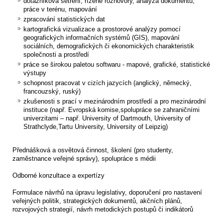
dotazníková šetření, řízené rozhovory, analýza dokumentů,
práce v terénu, mapování
zpracování statistických dat
kartografická vizualizace a prostorové analýzy pomocí
geografických informačních systémů (GIS), mapování
sociálních, demografických či ekonomických charakteristik
společnosti a prostředí
práce se širokou paletou softwaru - mapové, grafické, statistické
výstupy
schopnost pracovat v cizích jazycích (anglický, německý,
francouzský, ruský)
zkušenosti s prací v mezinárodním prostředí a pro mezinárodní
instituce (např. Evropská komise,spolupráce se zahraničními
univerzitami – např. University of Dartmouth, University of
Strathclyde,Tartu University, University of Leipzig)
Přednášková a osvětová činnost, školení (pro studenty,
zaměstnance veřejné správy), spolupráce s médii
Odborné konzultace a expertízy
Formulace návrhů na úpravu legislativy, doporučení pro nastavení
veřejných politik, strategických dokumentů, akčních plánů,
rozvojových strategií, návrh metodických postupů či indikátorů