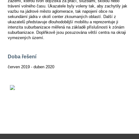
zázemí, kterou tvoří dojížďka za prací, službami, školou nebo
trávení volného času. Ukazatele byly voleny tak, aby zachytily jak
vazbu na jádrové město aglomerace, tak napojení obce na
sekundární jádra v okolí center zkoumaných oblastí. Další z
ukazatelů představuje dlouhodobější mobilitu a reprezentuje ji
intenzita suburbanizace měřená na základě příslušnosti k zónám
suburbanizace. Doplňkově jsou posuzována větší centra na okraji
vymezených území.
Doba řešení
červen 2019 - duben 2020