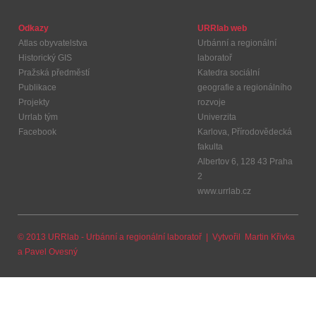
Odkazy
URRlab web
Atlas obyvatelstva
Urbánní a regionální
Historický GIS
laboratoř
Pražská předměstí
Katedra sociální
Publikace
geografie a regionálního
Projekty
rozvoje
Urrlab tým
Univerzita
Facebook
Karlova, Přírodovědecká
fakulta
Albertov 6, 128 43 Praha
2
www.urrlab.cz
© 2013 URRlab - Urbánní a regionální laboratoř | Vytvořil
Martin Křivka
a
Pavel Ovesný