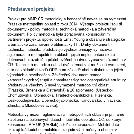
Představení projektu
Projekt pro MMR ČR metodicky a koncepčně navazuje na vymezení
Pražské metropolitní oblasti z roku 2014. Výstupy projektu jsou tři
dokumenty - policy metodika, technická metodika a závěrečný
dokument. Policy metodika byla zpracována konsorciálním
partnerem projektu, společností Ernst Young a obsahuje strategické
a tematické zarámování problematiky ITI. Druhý dokument -
technická metodika představuje výchozí principy vymezování
aglomerací a metropolitních oblastí, jejich implementaci skrze
definování ukazatelů a pilotní ověření na dvou vybraných územích v
ČR. Technická metodika nabízí dvě alternativní možnosti vymezení,
a to na základě obvodů ORP a na základě obcí a diskutuje o jejich
výhodách a nevýhodách. Závěrečný dokument pomocí
kartografických výstupů a charakteristiky sociogeografické struktury
představuje všechny 3 nově vymezené metropolitní oblasti
(Pražská, Brněnská a Ostravská) a 10 aglomerací (Ústecko-
Chomutovská, Olomoucká, Hradecko-pardubická, Plzeňská,
Českobudějovická, Liberecko-jablonecká, Karlovarská, Jihlavská,
Zlínská a Mladoboleslavská).
Metodika vymezení aglomerací a metropolitních oblastí je primárně
založena na polohových datech mobilního operátora O2, se kterým
konsorcium PřF UK (URRlab) a EY spolupracovalo. Mobilní data
ukazují krátkodobou mobilitu mezi jádrovými městy a obcemi v