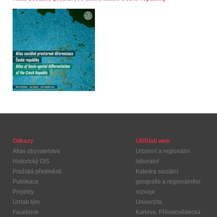
Odkazy
URRlab web
Atlas obyvatelstva
Urbánní a regionální
Historický GIS
laboratoř
Pražská předměstí
Katedra sociální
Publikace
geografie a regionálního
Projekty
rozvoje
Urrlab tým
Univerzita
Facebook
Karlova, Přírodovědecká