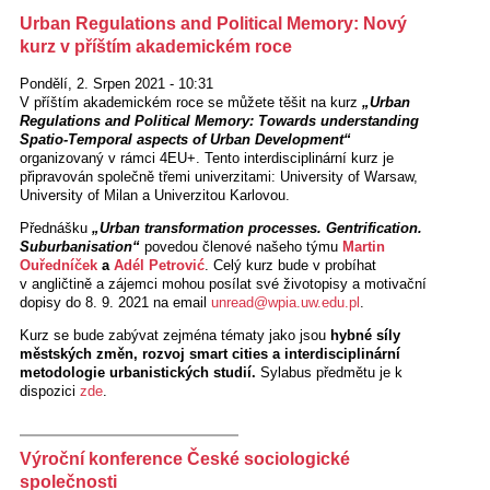
Urban Regulations and Political Memory: Nový
kurz v příštím akademickém roce
Pondělí, 2. Srpen 2021 - 10:31
V příštím akademickém roce se můžete těšit na kurz
„Urban
Regulations and Political Memory: Towards understanding
Spatio-Temporal aspects of Urban Development“
organizovaný v rámci 4EU+. Tento interdisciplinární kurz je
připravován společně třemi univerzitami: University of Warsaw,
University of Milan a Univerzitou Karlovou.
Přednášku
„Urban transformation processes. Gentrification.
Suburbanisation“
povedou členové našeho týmu
Martin
Ouředníček
a
Adél Petrović
. Celý kurz bude v probíhat
v angličtině a zájemci mohou posílat své životopisy a motivační
dopisy do 8. 9. 2021 na email
unread@wpia.uw.edu.pl
.
Kurz se bude zabývat zejména tématy jako jsou
hybné síly
městských změn, rozvoj smart cities a interdisciplinární
metodologie urbanistických studií.
Sylabus předmětu je k
dispozici
zde
.
Výroční konference České sociologické
společnosti