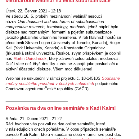
Mezinárodní webinář na téma suburbanizace
Úterý, 22. Červen 2021 - 12:18
Ve středu 16. 6. proběhl mezinárodní webinář nesoucí
název
One thousand and one forms of suburbanisation:
comparative research, terminology, methods
, jehož náplní byla
diskuze nad rozmanitými formami a pojetím suburbanizace
jakožto globálního urbánního fenoménu. V roli hlavních hostů se
představili Steven Logan (University of Toronto, Kanada),
Roger
Keil (York University, Kanada)
a Konstantin Grigorichev
(Irkustská státní univerzita, Rusko), svým příspěvkem je doplnil
náš
Martin Ouředníček
, který zároveň celou událost moderoval.
Další více než čtyři desítky z vás se zapojili jako posluchači a
aktivní účastníci diskuze. Všem moc děkujeme!
Webinář se uskutečnil v rámci projektu č. 18-14510S
Současné
změny sociálního prostředí v českých suburbiích
podpořeného
Grantovou agenturou České republiky (GAČR).
Pozvánka na dva online semináře s Kadi Kalm!
Středa, 21. Duben 2021 - 21:22
Rádi bychom vás pozvali na dva online semináře, které
v následujících dnech pořádáme. V obou případech semináře
povede Kadi Kalm, která v současné době v rámci své post-doc