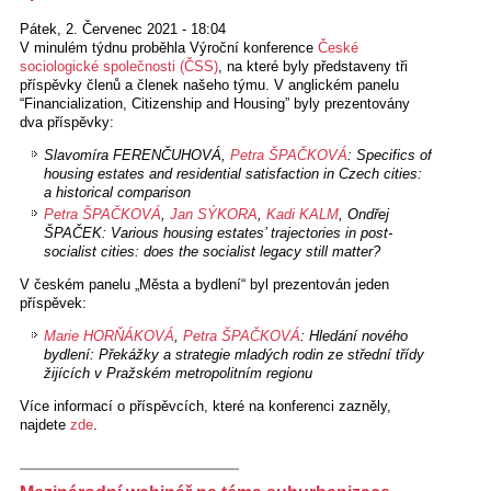
Pátek, 2. Červenec 2021 - 18:04
V minulém týdnu proběhla Výroční konference
České
sociologické společnosti (ČSS)
, na které byly představeny tři
příspěvky členů a členek našeho týmu. V anglickém panelu
“Financialization, Citizenship and Housing” byly prezentovány
dva příspěvky:
Slavomíra FERENČUHOVÁ,
Petra ŠPAČKOVÁ
: Specifics of
housing estates and residential satisfaction in Czech cities:
a historical comparison
Petra ŠPAČKOVÁ
,
Jan SÝKORA
,
Kadi KALM
, Ondřej
ŠPAČEK: Various housing estates’ trajectories in post-
socialist cities: does the socialist legacy still matter?
V českém panelu „Města a bydlení“ byl prezentován jeden
příspěvek:
Marie HORŇÁKOVÁ
,
Petra ŠPAČKOVÁ
: Hledání nového
bydlení: Překážky a strategie mladých rodin ze střední třídy
žijících v Pražském metropolitním regionu
Více informací o příspěvcích, které na konferenci zazněly,
najdete
zde
.