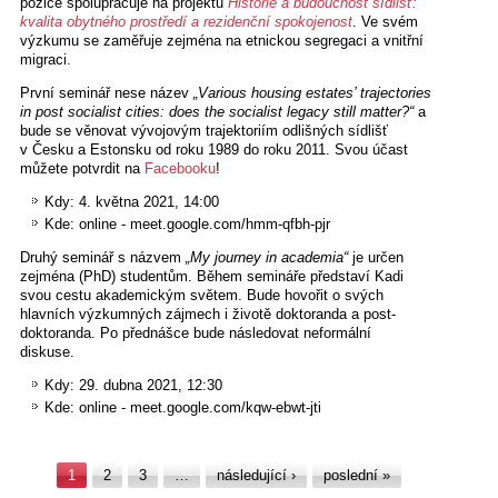
pozice spolupracuje na projektu
Historie a budoucnost sídlišť:
kvalita obytného prostředí a rezidenční spokojenost
. Ve svém
výzkumu se zaměřuje zejména na etnickou segregaci a vnitřní
migraci.
První seminář nese název
„Various housing estates’ trajectories
in post socialist cities: does the socialist legacy still matter?“
a
bude se věnovat vývojovým trajektoriím odlišných sídlišť
v Česku a Estonsku od roku 1989 do roku 2011. Svou účast
můžete potvrdit na
Facebooku
!
Kdy: 4. května 2021, 14:00
Kde: online - meet.google.com/hmm-qfbh-pjr
Druhý seminář s názvem
„My journey in academia“
je určen
zejména (PhD) studentům. Během semináře představí Kadi
svou cestu akademickým světem. Bude hovořit o svých
hlavních výzkumných zájmech i životě doktoranda a post-
doktoranda. Po přednášce bude následovat neformální
diskuse.
Kdy: 29. dubna 2021, 12:30
Kde: online - meet.google.com/kqw-ebwt-jti
Stránky
1
2
3
…
následující ›
poslední »