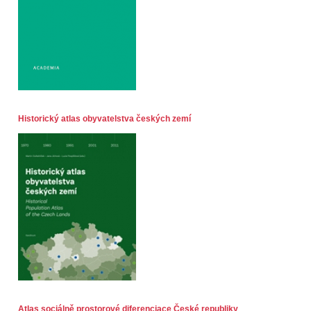
Historický atlas obyvatelstva českých zemí
Atlas sociálně prostorové diferenciace České republiky