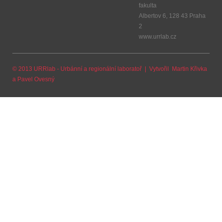
fakulta
Albertov 6, 128 43 Praha
2
www.urrlab.cz
© 2013 URRlab - Urbánní a regionální laboratoř | Vytvořil
Martin Křivka
a
Pavel Ovesný