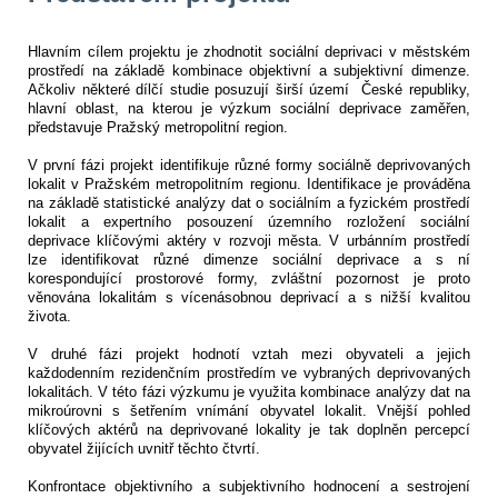
Hlavním cílem projektu je zhodnotit sociální deprivaci v městském
prostředí na základě kombinace objektivní a subjektivní dimenze.
Ačkoliv některé dílčí studie posuzují širší území České republiky,
hlavní oblast, na kterou je výzkum sociální deprivace zaměřen,
představuje Pražský metropolitní region.
V první fázi projekt identifikuje různé formy sociálně deprivovaných
lokalit v Pražském metropolitním regionu. Identifikace je prováděna
na základě statistické analýzy dat o sociálním a fyzickém prostředí
lokalit a expertního posouzení územního rozložení sociální
deprivace klíčovými aktéry v rozvoji města. V urbánním prostředí
lze identifikovat různé dimenze sociální deprivace a s ní
korespondující prostorové formy, zvláštní pozornost je proto
věnována lokalitám s vícenásobnou deprivací a s nižší kvalitou
života.
V druhé fázi projekt hodnotí vztah mezi obyvateli a jejich
každodenním rezidenčním prostředím ve vybraných deprivovaných
lokalitách. V této fázi výzkumu je využita kombinace analýzy dat na
mikroúrovni s šetřením vnímání obyvatel lokalit. Vnější pohled
klíčových aktérů na deprivované lokality je tak doplněn percepcí
obyvatel žijících uvnitř těchto čtvrtí.
Konfrontace objektivního a subjektivního hodnocení a sestrojení