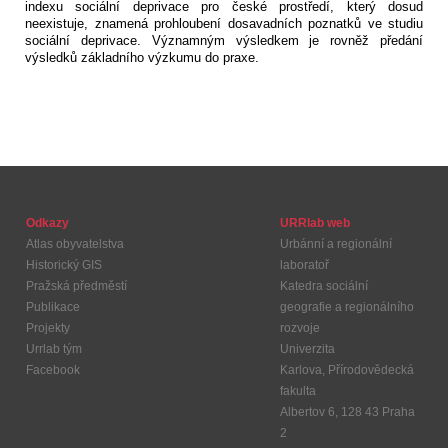
indexu sociální deprivace pro české prostředí, který dosud
neexistuje, znamená prohloubení dosavadních poznatků ve studiu
sociální deprivace. Významným výsledkem je rovněž předání
výsledků základního výzkumu do praxe.
Odkazy
URRlab web
Atlas obyvatelstva
Urbánní a regionální
Historický GIS
laboratoř
Pražská předměstí
Katedra sociální
Publikace
geografie a regionálního
Projekty
rozvoje
Urrlab tým
Univerzita
Facebook
Karlova, Přírodovědecká
fakulta
Albertov 6, 128 43 Praha
2