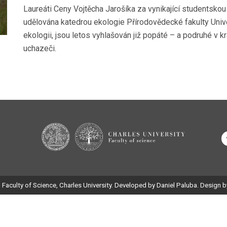
Laureáti Ceny Vojtěcha Jarošíka za vynikající studentskou 
udělována katedrou ekologie Přírodovědecké fakulty Univ
ekologii, jsou letos vyhlašován již popáté – a podruhé v kr
uchazeči.
 Faculty of Science, Charles University. Developed by Daniel Paluba. Design 