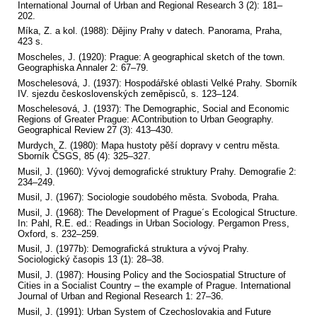
International Journal of Urban and Regional Research 3 (2): 181–
202.
Míka, Z. a kol. (1988): Dějiny Prahy v datech. Panorama, Praha,
423 s.
Moscheles, J. (1920): Prague: A geographical sketch of the town.
Geographiska Annaler 2: 67–79.
Moschelesová, J. (1937): Hospodářské oblasti Velké Prahy. Sborník
IV. sjezdu československých zeměpisců, s. 123–124.
Moschelesová, J. (1937): The Demographic, Social and Economic
Regions of Greater Prague: AContribution to Urban Geography.
Geographical Review 27 (3): 413–430.
Murdych, Z. (1980): Mapa hustoty pěší dopravy v centru města.
Sborník ČSGS, 85 (4): 325–327.
Musil, J. (1960): Vývoj demografické struktury Prahy. Demografie 2:
234–249.
Musil, J. (1967): Sociologie soudobého města. Svoboda, Praha.
Musil, J. (1968): The Development of Prague´s Ecological Structure.
In: Pahl, R.E. ed.: Readings in Urban Sociology. Pergamon Press,
Oxford, s. 232–259.
Musil, J. (1977b): Demografická struktura a vývoj Prahy.
Sociologický časopis 13 (1): 28–38.
Musil, J. (1987): Housing Policy and the Sociospatial Structure of
Cities in a Socialist Country – the example of Prague. International
Journal of Urban and Regional Research 1: 27–36.
Musil, J. (1991): Urban System of Czechoslovakia and Future