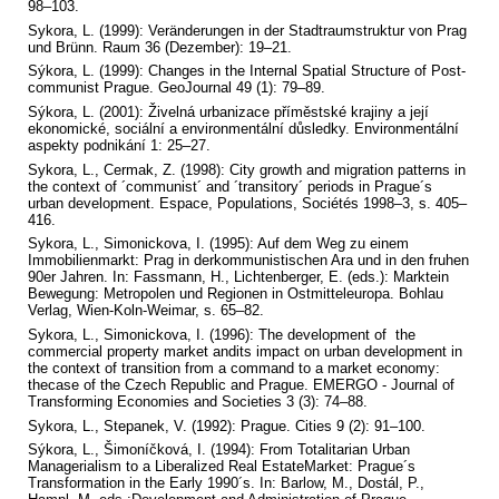
98–103.
Sykora, L. (1999): Veränderungen in der Stadtraumstruktur von Prag
und Brünn. Raum 36 (Dezember): 19–21.
Sýkora, L. (1999): Changes in the Internal Spatial Structure of Post-
communist Prague. GeoJournal 49 (1): 79–89.
Sýkora, L. (2001): Živelná urbanizace příměstské krajiny a její
ekonomické, sociální a environmentální důsledky. Environmentální
aspekty podnikání 1: 25–27.
Sykora, L., Cermak, Z. (1998): City growth and migration patterns in
the context of ´communist´ and ´transitory´ periods in Prague´s
urban development. Espace, Populations, Sociétés 1998–3, s. 405–
416.
Sykora, L., Simonickova, I. (1995): Auf dem Weg zu einem
Immobilienmarkt: Prag in derkommunistischen Ara und in den fruhen
90er Jahren. In: Fassmann, H., Lichtenberger, E. (eds.): Marktein
Bewegung: Metropolen und Regionen in Ostmitteleuropa. Bohlau
Verlag, Wien-Koln-Weimar, s. 65–82.
Sykora, L., Simonickova, I. (1996): The development of the
commercial property market andits impact on urban development in
the context of transition from a command to a market economy:
thecase of the Czech Republic and Prague. EMERGO - Journal of
Transforming Economies and Societies 3 (3): 74–88.
Sykora, L., Stepanek, V. (1992): Prague. Cities 9 (2): 91–100.
Sýkora, L., Šimoníčková, I. (1994): From Totalitarian Urban
Managerialism to a Liberalized Real EstateMarket: Prague´s
Transformation in the Early 1990´s. In: Barlow, M., Dostál, P.,