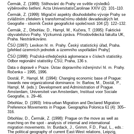
Čermák, Z. (1989): Stěhování do Prahy ve světle výsledků
výběrového šetření. Acta UniversitatisCarolinae XXIV (2): 101–110.
Čermák, Z. (1999): Migrační aspekty dlouhodobého vývoje Prahy se
zvláštním zřetelem k transformačnímu období devadesátých let.
Geografie - sborník České geografické společnosti 104 (2): 122–132.
Čermák, Z., Drbohlav, D., Hampl, M., Kučera, T. (1995): Faktické
obyvatelstvo Prahy. Výzkumná zpráva. Přírodovědecká fakulta UK,
Praha. Nestránkováno.
ČSÚ (1997): Lexikon hl. m. Prahy. Český statistický úřad, Praha.
[přehled územních jednotek a územního uspořádání Prahy]
ČSÚ (1998): Pražská-středočeská aglomerace v číslech statistiky.
Odbor regionální statistiky ČSÚ, Praha, 136 s.
Data o dopravě v Praze. Ústav dopravního inženýrství hl. m. Prahy.
Ročenka – 1995, 1996.
Dostál, P., Hampl, M. (1994): Changing economic base of Prague:
towards new organizational dominance. In: Barlow, M., Dostál, P.,
Hampl, M. (eds.): Development and Administration of Prague.
Amsterdam, Universiteit van Amsterdam, Instituut voor Sociale
Geografie, s. 29–46.
Drbohlav, D. (1993): Intra-urban Migration and Declared Migration
Preference Movements in Prague. Geographia Polonica 61 (4): 305–
316.
Drbohlav, D., Čermák, Z. (1998): Prague on the move as well as
marching on the spot - analysis of internal and international
migration movements. In: Burdack, J., Grimm, F.D., Paul, L., eds.:
The political geography of current East-West relations, Leipzig,