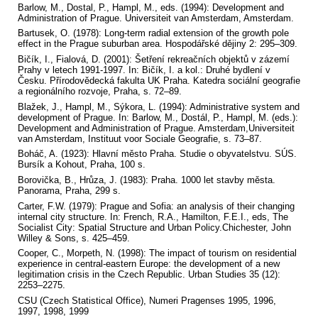
Barlow, M., Dostal, P., Hampl, M., eds. (1994): Development and
Administration of Prague. Universiteit van Amsterdam, Amsterdam.
Bartusek, O. (1978): Long-term radial extension of the growth pole
effect in the Prague suburban area. Hospodářské dějiny 2: 295–309.
Bičík, I., Fialová, D. (2001): Šetření rekreačních objektů v zázemí
Prahy v letech 1991-1997. In: Bičík, I. a kol.: Druhé bydlení v
Česku. Přírodovědecká fakulta UK Praha. Katedra sociální geografie
a regionálního rozvoje, Praha, s. 72–89.
Blažek, J., Hampl, M., Sýkora, L. (1994): Administrative system and
development of Prague. In: Barlow, M., Dostál, P., Hampl, M. (eds.):
Development and Administration of Prague. Amsterdam,Universiteit
van Amsterdam, Instituut voor Sociale Geografie, s. 73–87.
Boháč, A. (1923): Hlavní město Praha. Studie o obyvatelstvu. SÚS.
Bursík a Kohout, Praha, 100 s.
Borovička, B., Hrůza, J. (1983): Praha. 1000 let stavby města.
Panorama, Praha, 299 s.
Carter, F.W. (1979): Prague and Sofia: an analysis of their changing
internal city structure. In: French, R.A., Hamilton, F.E.I., eds, The
Socialist City: Spatial Structure and Urban Policy.Chichester, John
Willey & Sons, s. 425–459.
Cooper, C., Morpeth, N. (1998): The impact of tourism on residential
experience in central-eastern Europe: the development of a new
legitimation crisis in the Czech Republic. Urban Studies 35 (12):
2253–2275.
CSU (Czech Statistical Office), Numeri Pragenses 1995, 1996,
1997, 1998, 1999