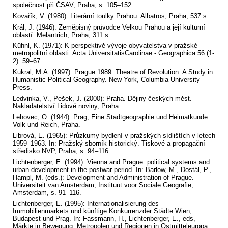
společnost při ČSAV, Praha, s. 105–152.
Kovařík, V. (1980): Literární toulky Prahou. Albatros, Praha, 537 s.
Král, J. (1946): Zeměpisný průvodce Velkou Prahou a její kulturní
oblastí. Melantrich, Praha, 311 s.
Kühnl, K. (1971): K perspektivě vývoje obyvatelstva v pražské
metropolitní oblasti. Acta UniversitatisCarolinae - Geographica 56 (1-
2): 59–67.
Kukral, M.A. (1997): Prague 1989: Theatre of Revolution. A Study in
Humanistic Political Geography. New York, Columbia University
Press.
Ledvinka, V., Pešek, J. (2000): Praha. Dějiny českých měst.
Nakladatelství Lidové noviny, Praha.
Lehovec, O. (1944): Prag, Eine Stadtgeographie und Heimatkunde.
Volk und Reich, Praha.
Librová, E. (1965): Průzkumy bydlení v pražských sídlištích v letech
1959–1963. In: Pražský sborník historický. Tiskové a propagační
středisko NVP, Praha, s. 94–116.
Lichtenberger, E. (1994): Vienna and Prague: political systems and
urban development in the postwar period. In: Barlow, M., Dostál, P.,
Hampl, M. (eds.): Development and Administration of Prague.
Universiteit van Amsterdam, Instituut voor Sociale Geografie,
Amsterdam, s. 91–116.
Lichtenberger, E. (1995): Internationalisierung des
Immobilienmarkets und künftige Konkurrenzder Städte Wien,
Budapest und Prag. In: Fassmann, H., Lichtenberger, E., eds,
Märkte in Bewegung: Metropolen und Regionen in Ostmitteleuropa.