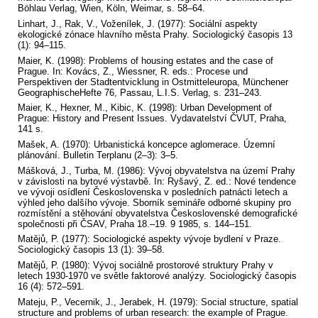
Böhlau Verlag, Wien, Köln, Weimar, s. 58–64.
Linhart, J., Rak, V., Voženílek, J. (1977): Sociální aspekty
ekologické zónace hlavního města Prahy. Sociologický časopis 13
(1): 94–115.
Maier, K. (1998): Problems of housing estates and the case of
Prague. In: Kovács, Z., Wiessner, R. eds.: Procese und
Perspektiven der Stadtentvicklung in Ostmitteleuropa, Münchener
GeographischeHefte 76, Passau, L.I.S. Verlag, s. 231–243.
Maier, K., Hexner, M., Kibic, K. (1998): Urban Development of
Prague: History and Present Issues. Vydavatelství ČVUT, Praha,
141 s.
Mašek, A. (1970): Urbanistická koncepce aglomerace. Územní
plánování. Bulletin Terplanu (2–3): 3–5.
Mášková, J., Turba, M. (1986): Vývoj obyvatelstva na území Prahy
v závislosti na bytové výstavbě. In: Ryšavý, Z. ed.: Nové tendence
ve vývoji osídlení Československa v posledních patnácti letech a
výhled jeho dalšího vývoje. Sborník semináře odborné skupiny pro
rozmístění a stěhování obyvatelstva Československé demografické
společnosti při ČSAV, Praha 18.–19. 9 1985, s. 144–151.
Matějů, P. (1977): Sociologické aspekty vývoje bydlení v Praze.
Sociologický časopis 13 (1): 39–58.
Matějů, P. (1980): Vývoj sociálně prostorové struktury Prahy v
letech 1930-1970 ve světle faktorové analýzy. Sociologický časopis
16 (4): 572–591.
Mateju, P., Vecernik, J., Jerabek, H. (1979): Social structure, spatial
structure and problems of urban research: the example of Prague.