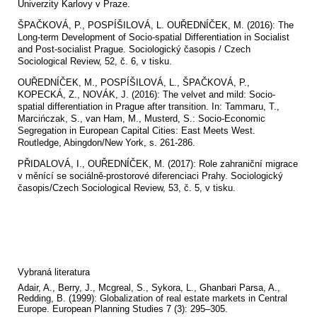
Univerzity Karlovy v Praze.
ŠPAČKOVÁ, P., POSPÍŠILOVÁ, L. OUŘEDNÍČEK, M. (2016): The
Long-term Development of Socio-spatial Differentiation in Socialist
and Post-socialist Prague. Sociologický časopis / Czech
Sociological Review, 52, č. 6, v tisku.
OUŘEDNÍČEK, M., POSPÍŠILOVÁ, L., ŠPAČKOVÁ, P.,
KOPECKÁ, Z., NOVÁK, J. (2016): The velvet and mild: Socio-
spatial differentiation in Prague after transition. In: Tammaru, T.,
Marcińczak, S., van Ham, M., Musterd, S.: Socio-Economic
Segregation in European Capital Cities: East Meets West.
Routledge, Abingdon/New York, s. 261-286.
PŘIDALOVÁ, I., OUŘEDNÍČEK, M. (2017): Role zahraniční migrace
v měnící se sociálně-prostorové diferenciaci Prahy. Sociologický
časopis/Czech Sociological Review, 53, č. 5, v tisku.
Vybraná literatura
Adair, A., Berry, J., Mcgreal, S., Sykora, L., Ghanbari Parsa, A.,
Redding, B. (1999): Globalization of real estate markets in Central
Europe. European Planning Studies 7 (3): 295–305.