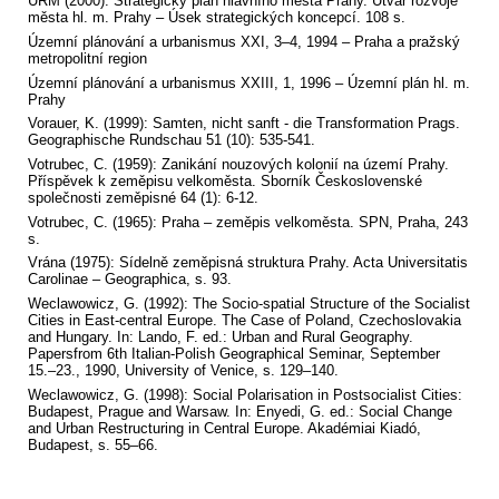
ÚRM (2000): Strategický plán hlavního města Prahy. Útvar rozvoje
města hl. m. Prahy – Úsek strategických koncepcí. 108 s.
Územní plánování a urbanismus XXI, 3–4, 1994 – Praha a pražský
metropolitní region
Územní plánování a urbanismus XXIII, 1, 1996 – Územní plán hl. m.
Prahy
Vorauer, K. (1999): Samten, nicht sanft - die Transformation Prags.
Geographische Rundschau 51 (10): 535-541.
Votrubec, C. (1959): Zanikání nouzových kolonií na území Prahy.
Příspěvek k zeměpisu velkoměsta. Sborník Československé
společnosti zeměpisné 64 (1): 6-12.
Votrubec, C. (1965): Praha – zeměpis velkoměsta. SPN, Praha, 243
s.
Vrána (1975): Sídelně zeměpisná struktura Prahy. Acta Universitatis
Carolinae – Geographica, s. 93.
Weclawowicz, G. (1992): The Socio-spatial Structure of the Socialist
Cities in East-central Europe. The Case of Poland, Czechoslovakia
and Hungary. In: Lando, F. ed.: Urban and Rural Geography.
Papersfrom 6th Italian-Polish Geographical Seminar, September
15.–23., 1990, University of Venice, s. 129–140.
Weclawowicz, G. (1998): Social Polarisation in Postsocialist Cities:
Budapest, Prague and Warsaw. In: Enyedi, G. ed.: Social Change
and Urban Restructuring in Central Europe. Akadémiai Kiadó,
Budapest, s. 55–66.