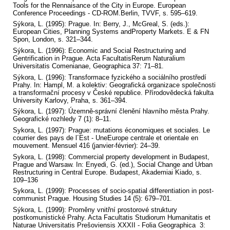
Tools for the Rennaisance of the City in Europe. European
Conference Proceedings - CD-ROM.Berlin, TVVF, s. 595–619.
Sýkora, L. (1995): Prague. In: Berry, J., McGreal, S. (eds.):
European Cities, Planning Systems andProperty Markets. E & FN
Spon, London, s. 321–344.
Sýkora, L. (1996): Economic and Social Restructuring and
Gentrification in Prague. Acta FacultatisRerum Naturalium
Universitatis Comenianae, Geographica 37: 71–81.
Sýkora, L. (1996): Transformace fyzického a sociálního prostředí
Prahy. In: Hampl, M. a kolektiv: Geografická organizace společnosti
a transformační procesy v České republice. Přírodovědecká fakulta
University Karlovy, Praha, s. 361–394.
Sýkora, L. (1997): Územně-správní členění hlavního města Prahy.
Geografické rozhledy 7 (1): 8–11.
Sykora, L. (1997): Prague: mutations économiques et sociales. Le
courrier des pays de l´Est - UneEurope centrale et orientale en
mouvement. Mensuel 416 (janvier-février): 24–39.
Sykora, L. (1998): Commercial property development in Budapest,
Prague and Warsaw. In: Enyedi, G. (ed.), Social Change and Urban
Restructuring in Central Europe. Budapest, Akademiai Kiado, s.
109–136
Sykora, L. (1999): Processes of socio-spatial differentiation in post-
communist Prague. Housing Studies 14 (5): 679–701.
Sýkora, L. (1999): Proměny vnitřní prostorové struktury
postkomunistické Prahy. Acta Facultatis Studiorum Humanitatis et
Naturae Universitatis Prešoviensis XXXII - Folia Geographica 3: