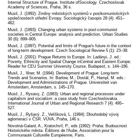
Internal Structure of Prague. Institute ofSociology. Czechoslovak
Academy of Sciences, Praha, 36 s.
Musil, J. (1992): Změny městských systémů v postkomunistických
společnostech střední Evropy. Sociologický časopis 28 (4): 451–
462.
Musil, J. (1993): Changing urban systems in post-communist
societies in Central Europe: analysis and prediction. Urban Studies
30 (6): 899–905.
Musil, J. (1997): Potential and limits of Prague's future in the context
of long-term development. Czech Sociological Review 5 (1): 23–38.
Musil, J. (2001): Prague Returns to Europe. In: Ladányi, J. ed.:
Poverty, Ethnicity and Spatial Change inCentral and Eastern Europe.
Reader for CEU Summer University Course, Budapest, s. 144–186.
Musil, J., Illner, M. (1994): Development of Prague: Long-term
Trends and Scenarios. In: Barlow, M., Dostál, P., Hampl, M. eds.:
Development and Administrations of Prague. Universiteit van
Amsterdam, Amsterdam, s. 145–170.
Musil, J., Rysavy, Z. (1983): Urban and regional processes under
capitalism and socialism: a case study from Czechoslovakia.
International Journal of Urban and Regional Research 7 (4): 495–
527.
Musil, J., Ryšavý, Z., Velíšková, L. (1984): Dlouhodobý vývoj
aglomerací v ČSR. VÚVA, Praha, 146 s.
Novotná-Galard, A., Kratochvíl, P., eds (1992): Praha: Budoucnost
Historického města. Éditions de l'Aube, Association pour la
Communauté Culturelle Européenne, Paris.