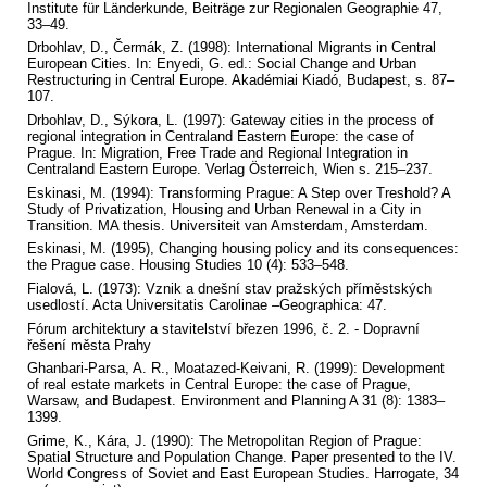
Institute für Länderkunde, Beiträge zur Regionalen Geographie 47,
33–49.
Drbohlav, D., Čermák, Z. (1998): International Migrants in Central
European Cities. In: Enyedi, G. ed.: Social Change and Urban
Restructuring in Central Europe. Akadémiai Kiadó, Budapest, s. 87–
107.
Drbohlav, D., Sýkora, L. (1997): Gateway cities in the process of
regional integration in Centraland Eastern Europe: the case of
Prague. In: Migration, Free Trade and Regional Integration in
Centraland Eastern Europe. Verlag Österreich, Wien s. 215–237.
Eskinasi, M. (1994): Transforming Prague: A Step over Treshold? A
Study of Privatization, Housing and Urban Renewal in a City in
Transition. MA thesis. Universiteit van Amsterdam, Amsterdam.
Eskinasi, M. (1995), Changing housing policy and its consequences:
the Prague case. Housing Studies 10 (4): 533–548.
Fialová, L. (1973): Vznik a dnešní stav pražských příměstských
usedlostí. Acta Universitatis Carolinae –Geographica: 47.
Fórum architektury a stavitelství březen 1996, č. 2. - Dopravní
řešení města Prahy
Ghanbari-Parsa, A. R., Moatazed-Keivani, R. (1999): Development
of real estate markets in Central Europe: the case of Prague,
Warsaw, and Budapest. Environment and Planning A 31 (8): 1383–
1399.
Grime, K., Kára, J. (1990): The Metropolitan Region of Prague:
Spatial Structure and Population Change. Paper presented to the IV.
World Congress of Soviet and East European Studies. Harrogate, 34