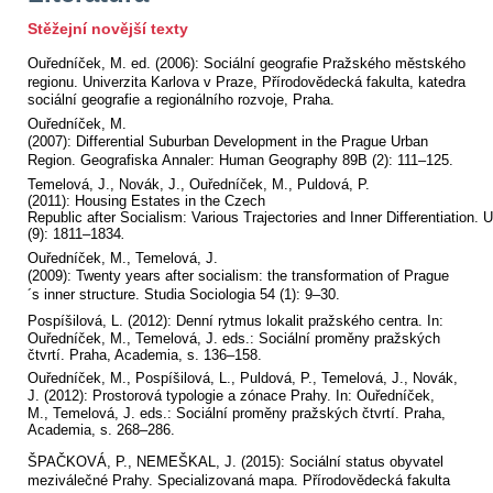
Stěžejní novější texty
Ouředníček, M. ed. (2006):
Sociální geografie Pražského městského
regionu
. Univerzita Karlova v Praze, Přírodovědecká fakulta, katedra
sociální geografie a regionálního rozvoje, Praha.
Ouředníček, M.
(2007):
Differential Suburban Development
in
the
Prague Urban
Region
. Geografiska Annaler: Human Geography 89B (2): 111–125.
Temelová, J., Novák, J., Ouředníček, M., Puldová, P.
(2011):
Housing Estates
in
the
Czech
Republic
after Socialism
:
Various Trajectories
and
Inner Differentiation
. 
(9): 1811–1834
.
Ouředníček, M., Temelová, J.
(2009):
Twenty years after socialism
:
the transformation of Prague
´s inner structure
. Studia Sociologia 54 (1): 9–30.
Pospíšilová, L. (2012):
Denní rytmus lokalit pražského centra
. In:
Ouředníček, M., Temelová, J. eds.: Sociální proměny pražských
čtvrtí. Praha, Academia, s. 136–158.
Ouředníček, M., Pospíšilová, L., Puldová, P., Temelová, J., Novák,
J. (2012):
Prostorová typologie a zónace Prahy
. In: Ouředníček,
M., Temelová, J. eds.: Sociální proměny pražských čtvrtí. Praha,
Academia, s. 268–286.
ŠPAČKOVÁ, P., NEMEŠKAL, J. (2015): Sociální status obyvatel
meziválečné Prahy. Specializovaná mapa. Přírodovědecká fakulta