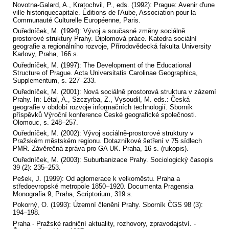
Novotna-Galard, A., Kratochvil, P., eds. (1992): Prague: Avenir d'une
ville historiquecapitale. Éditions de l'Aube, Association pour la
Communauté Culturelle Européenne, Paris.
Ouředníček, M. (1994): Vývoj a současné změny sociálně
prostorové struktury Prahy. Diplomová práce. Katedra sociální
geografie a regionálního rozvoje, Přírodovědecká fakulta University
Karlovy, Praha, 166 s.
Ouředníček, M. (1997): The Development of the Educational
Structure of Prague. Acta Universitatis Carolinae Geographica,
Supplementum, s. 227–233.
Ouředníček, M. (2001): Nová sociálně prostorová struktura v zázemí
Prahy. In: Létal, A., Szczyrba, Z., Vysoudil, M. eds.: Česká
geografie v období rozvoje informačních technologií. Sborník
příspěvků Výroční konference České geografické společnosti.
Olomouc, s. 248–257.
Ouředníček, M. (2002): Vývoj sociálně-prostorové struktury v
Pražském městském regionu. Dotazníkové šetření v 75 sídlech
PMR. Závěrečná zpráva pro GA UK. Praha, 16 s. (rukopis).
Ouředníček, M. (2003): Suburbanizace Prahy. Sociologický časopis
39 (2): 235–253.
Pešek, J. (1999): Od aglomerace k velkoměstu. Praha a
středoevropské metropole 1850–1920. Documenta Pragensia
Monografia 9, Praha, Scriptorium, 319 s.
Pokorný, O. (1993): Územní členění Prahy. Sborník ČGS 98 (3):
194–198.
Praha - Pražské radniční aktuality, rozhovory, zpravodajství. -