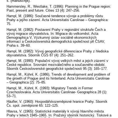
s. (manuscript).
Hammersley, R., Westlake, T. (1996): Planning in the Prague region:
Past, present and future. Cities 13 (4): 247–256.
Hampl, M. (1986): Současné tendence vývoje a problémy růstu
Prahy a jejího zázemí. Acta Universitatis Carolinae – Geographica:
75.
Hampl, M. (1982): Postavení Prahy v regionální struktuře Čech a
vývoj migrace obyvatelstva. In: Migrace do velkoměst. Acta
Demographica V, Výzkumný ústav sociálně ekonomických
informací a Československá demografická společnost při ČSAV,
Praha s. 39–60.
Hampl, M. (1982): Vývoj geografické diferenciace Prahy z hlediska
obyvatelstva. Sborník ČGS 87 (4): 251–262.
Hampl, M. (1990): Populační vývoj velkých měst a jejich zázemí v
České republice. Srovnání meziválečného a současného období.
Sborník Československé geografické společnosti 95 (3): 165–177.
Hampl, M., Kühnl, K. (1986), Trends of development and problem of
the growth of Prague and its hinterland. Acta Universitatis Carolinae
– Geographica (2): 75–85.
Hampl, M., Kühnl, K. (1993): Migratory Trends in Former
Czechoslovakia. Acta Universitatis Carolinae- Geographica 28 (1):
53–71.
Häufler, V. (1960): Hospodářskozeměpisné hranice Prahy. Sborník
Čs. spol. zeměpisné 65: 122–125.
Hlavsa, V. (1965): Statistické materiály k vývoji hlavního města
Prahy v letech 1945–1965. In: Pražský sborník historický. Tiskové a