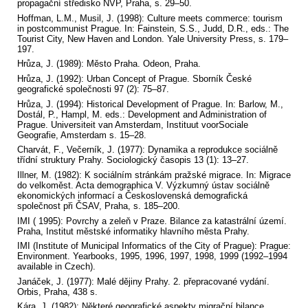
propagační středisko NVP, Praha, s. 29–50.
Hoffman, L.M., Musil, J. (1998): Culture meets commerce: tourism
in postcommunist Prague. In: Fainstein, S.S., Judd, D.R., eds.: The
Tourist City, New Haven and London. Yale University Press, s. 179–
197.
Hrůza, J. (1989): Město Praha. Odeon, Praha.
Hrůza, J. (1992): Urban Concept of Prague. Sborník České
geografické společnosti 97 (2): 75–87.
Hrůza, J. (1994): Historical Development of Prague. In: Barlow, M.,
Dostál, P., Hampl, M. eds.: Development and Administration of
Prague. Universiteit van Amsterdam, Instituut voorSociale
Geografie, Amsterdam s. 15–28.
Charvát, F., Večerník, J. (1977): Dynamika a reprodukce sociálně
třídní struktury Prahy. Sociologický časopis 13 (1): 13–27.
Illner, M. (1982): K sociálním stránkám pražské migrace. In: Migrace
do velkoměst. Acta demographica V. Výzkumný ústav sociálně
ekonomických informací a Československá demografická
společnost při ČSAV, Praha, s. 185–200.
IMI ( 1995): Povrchy a zeleň v Praze. Bilance za katastrální území.
Praha, Institut městské informatiky hlavního města Prahy.
IMI (Institute of Municipal Informatics of the City of Prague): Prague:
Environment. Yearbooks, 1995, 1996, 1997, 1998, 1999 (1992–1994
available in Czech).
Janáček, J. (1977): Malé dějiny Prahy. 2. přepracované vydání.
Orbis, Praha, 438 s.
Kára, J. (1982): Některé geografické aspekty migrační bilance