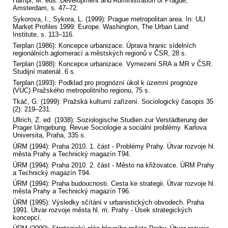
Hampl, M. eds.:Development and Administration of Prague,
Amsterdam, s. 47–72.
Sykorova, I., Sykora, L. (1999): Prague metropolitan area. In: ULI
Market Profiles 1999: Europe. Washington, The Urban Land
Institute, s. 113–116.
Terplan (1986): Koncepce urbanizace. Úprava hranic sídelních
regionálních aglomerací a městských regionů v ČSR, 28 s.
Terplan (1988): Koncepce urbanizace. Vymezení SRA a MR v ČSR.
Studijní materiál. 6 s.
Terplan (1993): Podklad pro prognózní úkol k územní prognóze
(VÚC) Pražského metropolitního regionu, 75 s.
Tkáč, G. (1999): Pražská kulturní zařízení. Sociologický časopis 35
(2): 219–231.
Ullrich, Z. ed. (1938): Soziologische Studien zur Verstädterung der
Prager Umgebung. Revue Sociologie a sociální problémy. Karlova
Universita, Praha, 335 s.
ÚRM (1994): Praha 2010. 1. část - Problémy Prahy. Útvar rozvoje hl.
města Prahy a Technický magazín T94.
ÚRM (1994): Praha 2010. 2. část - Město na křižovatce. ÚRM Prahy
a Technický magazín T94.
ÚRM (1994): Praha budoucnosti. Cesta ke strategii. Útvar rozvoje hl.
města Prahy a Technický magazín T96.
ÚRM (1995): Výsledky sčítání v urbanistických obvodech. Praha
1991. Útvar rozvoje města hl. m. Prahy - Úsek strategických
koncepcí.