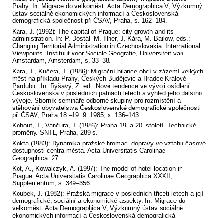
Prahy. In: Migrace do velkoměst. Acta Demographica V, Výzkumný
ústav sociálně ekonomických informací a Československá
demografická společnost při ČSAV, Praha, s. 162–184.
Kára, J. (1992): The capital of Prague: city growth and its
administration. In: P. Dostál, M. Illner, J. Kára, M. Barlow, eds.:
Changing Territorial Administration in Czechoslovakia: International
Viewpoints. Instituut voor Sociale Geografie, Universiteit van
Amstardam, Amsterdam, s. 33–38.
Kára, J., Kučera, T. (1986): Migrační bilance obcí v zázemí velkých
měst na příkladu Prahy, Českých Budějovic a Hradce Králové-
Pardubic. In: Ryšavý, Z. ed.: Nové tendence ve vývoji osídlení
Československa v posledních patnácti letech a výhled jeho dalšího
vývoje. Sborník semináře odborné skupiny pro rozmístění a
stěhování obyvatelstva Československé demografické společnosti
při ČSAV, Praha 18.–19. 9. 1985, s. 136–143.
Kohout, J., Vančura, J. (1986): Praha 19. a 20. století. Technické
proměny. SNTL, Praha, 289 s.
Kokta (1983): Dynamika pražské hromad. dopravy ve vztahu časové
dostupnosti centra města. Acta Universitatis Carolinae –
Geographica: 27.
Kot, A., Kowalczyk, A. (1997): The model of hotel location in
Prague. Acta Universitatis Carolinae Geographica XXXII,
Supplementum, s. 349–356.
Koubek, J. (1982): Pražská migrace v posledních třiceti letech a její
demografické, sociální a ekonomické aspekty. In: Migrace do
velkoměst. Acta Demographica V, Výzkumný ústav sociálně
ekonomických informací a Československá demografická