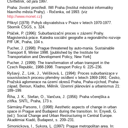
Čtvrtletník, od jara 1997.
Praha: životní prostředí. IMI Praha (Institut městské informatiky
hlavního města Prahy). - Ročenka, od 1993. (viz
http://www.monet.cz
)
Přikryl (1979): Pohyb obyvatelstva v Praze v letech 1970-1977.
Sborník ČSGS, s. 324.
Ptáček, P. (1996): Suburbanizační proces v zázemí Prahy.
Magisterská práce. Katedra sociální geografie a regionálního rozvoje
PřF UK, Praha, 104 s.
Pucher, J. (1998): Prague threatened by auto-mania. Sustainable
Transport 8, Winter 1998. [published by the Institute for
Transportation and Development Policy, New York]
Pucher, J. (1999): The transformation of urban transport in the
Czech Republic, 1988-1998. Transport Policy 6: 225–236.
Ryšavý, Z., Link, J., Velíšková, L. (1994): Proces suburbanizace v
souvislostech procesu přeměny osídlení v letech 1869-1991: Česko,
Pražská aglomerace na území okresů Praha, Praha-východ, Praha-
západ, Beroun, Kladno, Mělník. Územní plánování a urbanismus 21:
189–199.
Říha, J. K., Stefan, O., Vančura, J. (1956): Praha včerejška a
zítřka. SNTL, Praha, 173 s.
Sármány-Parsons, I. (1998): Aesthetic aspects of change in urban
space in Prague and Budapest during the transition. In: Enyedi, G.
(ed.): Social Change and Urban Restructuring in Central Europe.
Akadémiai Kiadó, Budapest, s. 209–231.
Simonickova, I., Sykora, L. (1997): Prague metropolitan area. In: