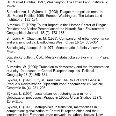
ULI Market Profiles: 1997, Washington, The Urban Land Institute, s.
79–82.
Simonickova, I., Sykora, L. (1998): Prague metropolitan area. In:
ULI Market Profiles 1998: Europe. Washington, The Urban Land
Institute, s. 131–134.
Simpson, F. (1999): Tourist Impact in the Historic Center of Prague:
Resident and Visitor Perceptionsof the Historic Built Environment.
Geographical Journal 165 (2): 173–183.
Simpson, F., Chapman, M. (1999): Comparison of urban governance
and planning policy. Eastlooking West. Cities 16 (5): 353–364.
Sociologický časopis č. 1/1977. Monotematické číslo věnované
Praze.
Statistický bulletin. ČSÚ, Městská statistická správa v hl. m. Praze,
Praha.
Surazska, W. (1996): Transition to democracy and the fragmentation
of a city: four cases of Central European capitals. Political
Geography 15 (5): 365–381.
Sýkora, L. (1993): City in Transition: The Role of Rent Gaps in
Prague´s Revitalization. Tijdschrift voorEconomische en Sociale
Geografie 84 (4): 281–293.
Sýkora, L. (1994): Local urban restructuring as a mirror of
globalization processes: Prague in 1990s. Urban Studies 31 (7):
1149–1166.
Sýkora, L. (1995): Metropolises in transition, metropolises in
competition: globalization of Central European cities and their
integration into European urban network. In: Urban Utopias: New