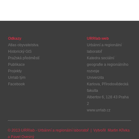
Odkazy
URRlab web
Atlas obyvatelstva
Urbánní a regionální
Historický GIS
laboratoř
Pražská předměstí
Katedra sociální
Publikace
geografie a regionálního
Projekty
rozvoje
Urrlab tým
Univerzita
Facebook
Karlova, Přírodovědecká
fakulta
Albertov 6, 128 43 Praha
2
www.urrlab.cz
© 2013 URRlab - Urbánní a regionální laboratoř | Vytvořil
Martin Křivka
a
Pavel Ovesný