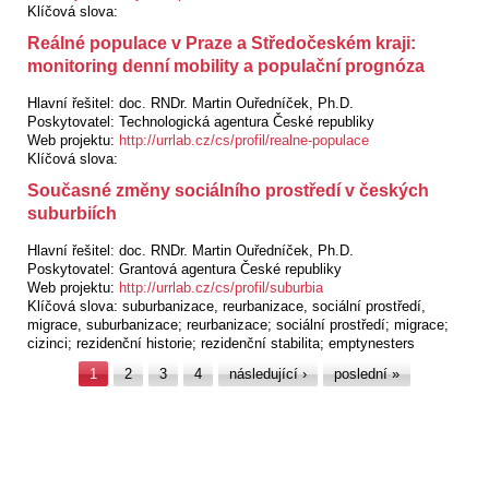
Klíčová slova:
Reálné populace v Praze a Středočeském kraji:
monitoring denní mobility a populační prognóza
Hlavní řešitel:
doc. RNDr. Martin Ouředníček, Ph.D.
Poskytovatel:
Technologická agentura České republiky
Web projektu:
http://urrlab.cz/cs/profil/realne-populace
Klíčová slova:
Současné změny sociálního prostředí v českých
suburbiích
Hlavní řešitel:
doc. RNDr. Martin Ouředníček, Ph.D.
Poskytovatel:
Grantová agentura České republiky
Web projektu:
http://urrlab.cz/cs/profil/suburbia
Klíčová slova:
suburbanizace, reurbanizace, sociální prostředí,
migrace, suburbanizace; reurbanizace; sociální prostředí; migrace;
cizinci; rezidenční historie; rezidenční stabilita; emptynesters
Stránky
1
2
3
4
následující ›
poslední »