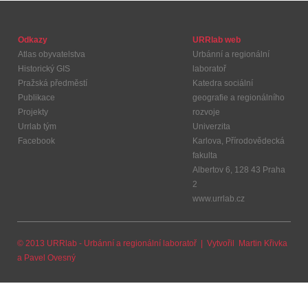
Odkazy
URRlab web
Atlas obyvatelstva
Urbánní a regionální
Historický GIS
laboratoř
Pražská předměstí
Katedra sociální
Publikace
geografie a regionálního
Projekty
rozvoje
Urrlab tým
Univerzita
Facebook
Karlova, Přírodovědecká
fakulta
Albertov 6, 128 43 Praha
2
www.urrlab.cz
© 2013 URRlab - Urbánní a regionální laboratoř | Vytvořil
Martin Křivka
a
Pavel Ovesný