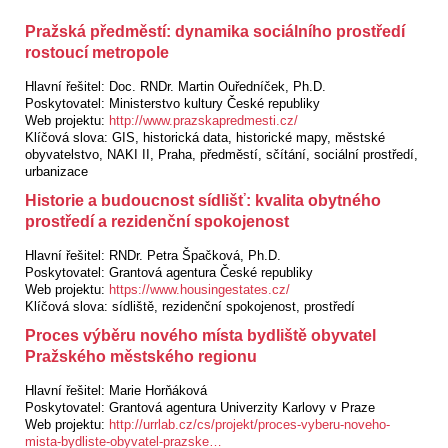
Pražská předměstí: dynamika sociálního prostředí
rostoucí metropole
Hlavní řešitel:
Doc. RNDr. Martin Ouředníček, Ph.D.
Poskytovatel:
Ministerstvo kultury České republiky
Web projektu:
http://www.prazskapredmesti.cz/
Klíčová slova:
GIS, historická data, historické mapy, městské
obyvatelstvo, NAKI II, Praha, předměstí, sčítání, sociální prostředí,
urbanizace
Historie a budoucnost sídlišť: kvalita obytného
prostředí a rezidenční spokojenost
Hlavní řešitel:
RNDr. Petra Špačková, Ph.D.
Poskytovatel:
Grantová agentura České republiky
Web projektu:
https://www.housingestates.cz/
Klíčová slova:
sídliště, rezidenční spokojenost, prostředí
Proces výběru nového místa bydliště obyvatel
Pražského městského regionu
Hlavní řešitel:
Marie Horňáková
Poskytovatel:
Grantová agentura Univerzity Karlovy v Praze
Web projektu:
http://urrlab.cz/cs/projekt/proces-vyberu-noveho-
mista-bydliste-obyvatel-prazske…