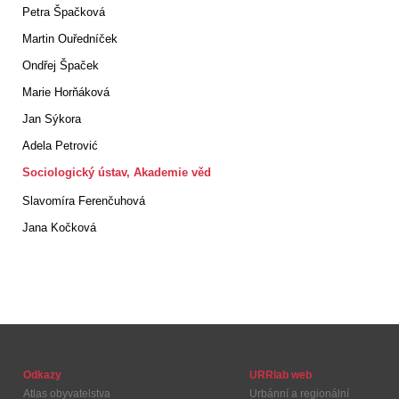
Petra Špačková
Martin Ouředníček
Ondřej Špaček
Marie Horňáková
Jan Sýkora
Adela Petrović
Sociologický ústav, Akademie věd
Slavomíra Ferenčuhová
Jana Kočková
Odkazy
URRlab web
Atlas obyvatelstva
Urbánní a regionální