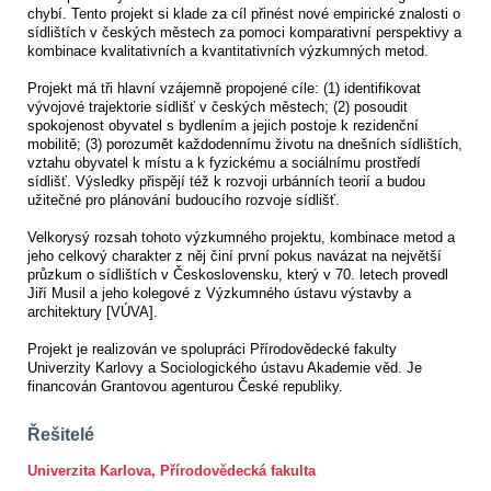
chybí. Tento projekt si klade za cíl přinést nové empirické znalosti o
sídlištích v českých městech za pomoci komparativní perspektivy a
kombinace kvalitativních a kvantitativních výzkumných metod.
Projekt má tři hlavní vzájemně propojené cíle: (1) identifikovat
vývojové trajektorie sídlišť v českých městech; (2) posoudit
spokojenost obyvatel s bydlením a jejich postoje k rezidenční
mobilitě; (3) porozumět každodennímu životu na dnešních sídlištích,
vztahu obyvatel k místu a k fyzickému a sociálnímu prostředí
sídlišť. Výsledky přispějí též k rozvoji urbánních teorií a budou
užitečné pro plánování budoucího rozvoje sídlišť.
Velkorysý rozsah tohoto výzkumného projektu, kombinace metod a
jeho celkový charakter z něj činí první pokus navázat na největší
průzkum o sídlištích v Československu, který v 70. letech provedl
Jiří Musil a jeho kolegové z Výzkumného ústavu výstavby a
architektury [VÚVA].
Projekt je realizován ve spolupráci Přírodovědecké fakulty
Univerzity Karlovy a Sociologického ústavu Akademie věd. Je
financován Grantovou agenturou České republiky.
Řešitelé
Univerzita Karlova, Přírodovědecká fakulta