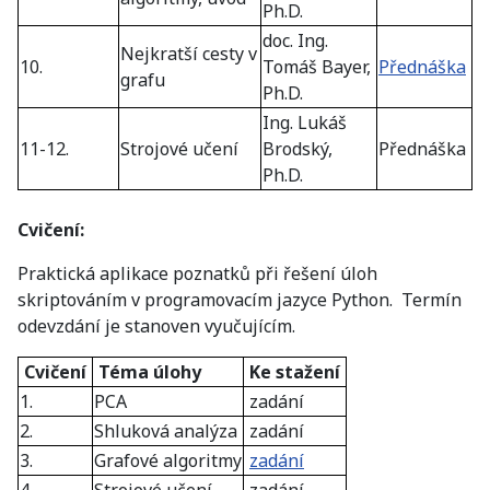
Ph.D.
doc. Ing.
Nejkratší cesty v
10.
Tomáš Bayer,
Přednáška
grafu
Ph.D.
Ing. Lukáš
11-12.
Strojové učení
Brodský,
Přednáška
Ph.D.
Cvičení:
Praktická aplikace poznatků při řešení úloh
skriptováním v programovacím jazyce Python. Termín
odevzdání je stanoven vyučujícím.
Cvičení
Téma úlohy
Ke stažení
1.
PCA
zadání
2.
Shluková analýza
zadání
3.
Grafové algoritmy
zadání
4.
Strojové učení
zadání