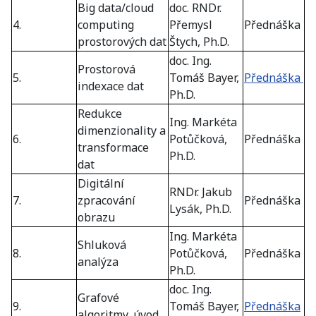
Big data/cloud
doc. RNDr.
4.
computing
Přemysl
Přednáška
prostorových dat
Štych, Ph.D.
doc. Ing.
Prostorová
5.
Tomáš Bayer,
Přednáška
indexace dat
Ph.D.
Redukce
Ing. Markéta
dimenzionality a
6.
Potůčková,
Přednáška
transformace
Ph.D.
dat
Digitální
RNDr. Jakub
7.
zpracování
Přednáška
Lysák, Ph.D.
obrazu
Ing. Markéta
Shluková
8.
Potůčková,
Přednáška
analýza
Ph.D.
doc. Ing.
Grafové
9.
Tomáš Bayer,
Přednáška
algoritmy, úvod