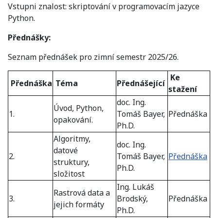
Vstupni znalost: skriptování v programovacím jazyce
Python.
Přednášky:
Seznam přednášek pro zimní semestr 2025/26.
Ke
Přednáška
Téma
Přednášející
stažení
doc. Ing.
Úvod, Python,
1.
Tomáš Bayer,
Přednáška
opakování.
Ph.D.
Algoritmy,
doc. Ing.
datové
2.
Tomáš Bayer,
Přednáška
struktury,
Ph.D.
složitost
Ing. Lukáš
Rastrová data a
3.
Brodský,
Přednáška
jejich formáty
Ph.D.