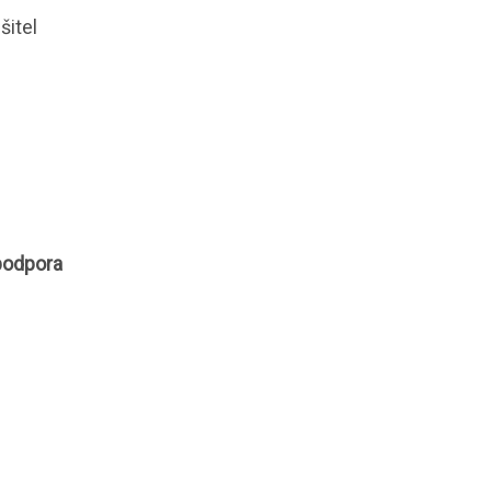
šitel
 podpora