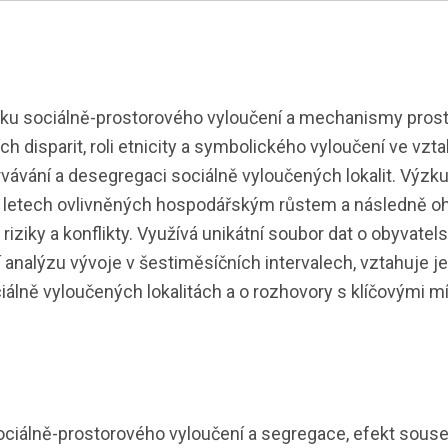
ku sociálně-prostorového vyloučení a mechanismy pros
ích disparit, roli etnicity a symbolického vyloučení ve 
etrvávání a desegregaci sociálně vyloučených lokalit. V
, v letech ovlivněných hospodářským růstem a následně 
 riziky a konflikty. Využívá unikátní soubor dat o obyvat
 analýzu vývoje v šestiměsíčních intervalech, vztahuje j
ciálně vyloučených lokalitách a o rozhovory s klíčovými mí
álně-prostorového vyloučení a segregace, efekt sousedst