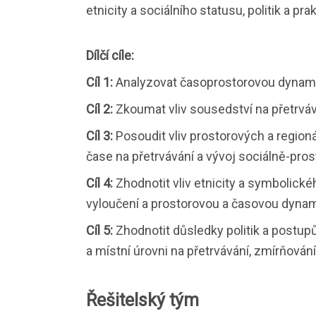
etnicity a sociálního statusu, politik a pr
Dílčí cíle:
Cíl 1:
Analyzovat časoprostorovou dynami
Cíl 2:
Zkoumat vliv sousedství na přetrváván
Cíl 3:
Posoudit vliv prostorových a regionál
čase na přetrvávání a vývoj sociálně-pro
Cíl 4:
Zhodnotit vliv etnicity a symbolické
vyloučení a prostorovou a časovou dyna
Cíl 5:
Zhodnotit důsledky politik a postupů
a místní úrovni na přetrvávání, zmírňován
Řešitelský tým