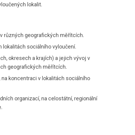
yloučených lokalit.
 v různých geografických měřítcích.
 lokalitách sociálního vyloučení.
h, okresech a krajích) a jejich vývoj v
ých geografických měřítcích.
na koncentraci v lokalitách sociálního
ních organizací, na celostátní, regionální
e.