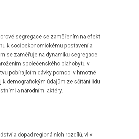
torové segregace se zaměřením na efekt
vztahu k socioekonomickému postavení a
ýzkum se zaměřuje na dynamiku segregace
ohrožením společenského blahobytu v
elstvu pobírajícím dávky pomoci v hmotné
ej k demografickým údajům ze sčítání lidu
stními a národními aktéry.
ví a dopad regionálních rozdílů, vliv