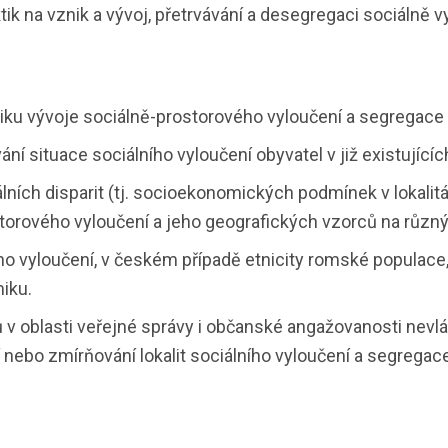
aktik na vznik a vývoj, přetrvávání a desegregaci sociálně v
ku vývoje sociálně-prostorového vyloučení a segregace
í situace sociálního vyloučení obyvatel v již existujících
ních disparit (tj. socioekonomických podmínek v lokalitác
storového vyloučení a jeho geografických vzorců na různ
ho vyloučení, v českém případě etnicity romské populace, 
miku.
 v oblasti veřejné správy i občanské angažovanosti nevlád
í nebo zmírňování lokalit sociálního vyloučení a segregac