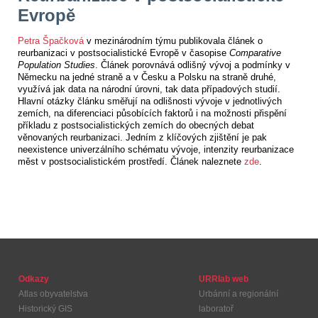
Evropě
Petra Špačková
v mezinárodním týmu publikovala článek o
reurbanizaci v postsocialistické Evropě v časopise
Comparative
Population Studies
. Článek porovnává odlišný vývoj a podmínky v
Německu na jedné straně a v Česku a Polsku na straně druhé,
využívá jak data na národní úrovni, tak data případových studií.
Hlavní otázky článku směřují na odlišnosti vývoje v jednotlivých
zemích, na diferenciaci působících faktorů i na možnosti přispění
příkladu z postsocialistických zemích do obecných debat
věnovaných reurbanizaci. Jedním z klíčových zjištění je pak
neexistence univerzálního schématu vývoje, intenzity reurbanizace
měst v postsocialistickém prostředí. Článek naleznete
zde
.
Odkazy
URRlab web
Atlas obyvatelstva
Urbánní a regionální
Historický GIS
laboratoř