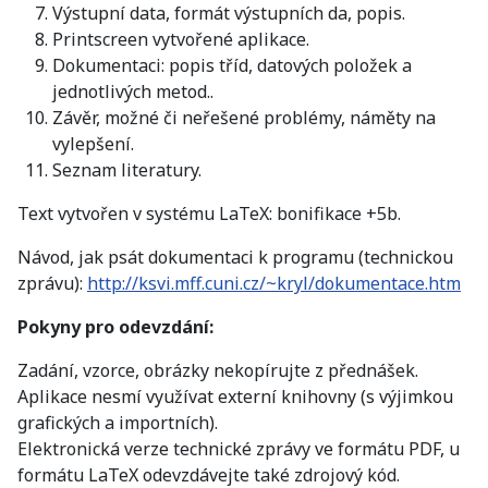
Výstupní data, formát výstupních da, popis.
Printscreen vytvořené aplikace.
Dokumentaci: popis tříd, datových položek a
jednotlivých metod..
Závěr, možné či neřešené problémy, náměty na
vylepšení.
Seznam literatury.
Text vytvořen v systému LaTeX: bonifikace +5b.
Návod, jak psát dokumentaci k programu (technickou
zprávu):
http://ksvi.mff.cuni.cz/~kryl/dokumentace.htm
Pokyny pro odevzdání:
Zadání, vzorce, obrázky nekopírujte z přednášek.
Aplikace nesmí využívat externí knihovny (s výjimkou
grafických a importních).
Elektronická verze technické zprávy ve formátu PDF, u
formátu LaTeX odevzdávejte také zdrojový kód.