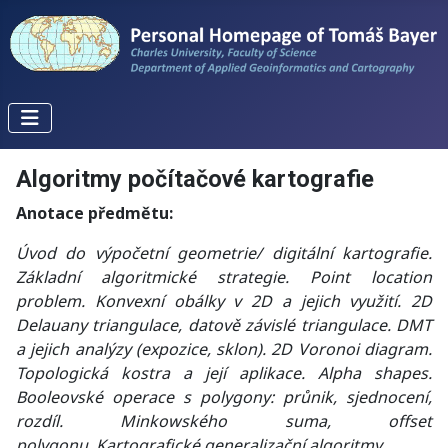
Algoritmy počítačové kartografie
Anotace předmětu:
Úvod do výpočetní geometrie/ digitální kartografie.
Základní algoritmické strategie. Point location
problem. Konvexní obálky v 2D a jejich využití. 2D
Delauany triangulace, datově závislé triangulace. DMT
a jejich analýzy (expozice, sklon). 2D Voronoi diagram.
Topologická kostra a její aplikace. Alpha shapes.
Booleovské operace s polygony: průnik, sjednocení,
rozdíl. Minkowského suma, offset
polygonu.
Kartografické generalizační algoritmy.