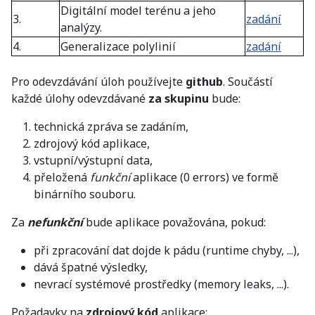
Digitální model terénu a jeho
3.
zadání
analýzy.
4.
Generalizace polylinií
zadání
Pro odevzdávání úloh používejte
github
. Součástí
každé úlohy odevzdávané
za skupinu
bude:
technická zpráva se zadáním,
zdrojový kód aplikace,
vstupní/výstupní data,
přeložená
funkční
aplikace (0 errors) ve formě
binárního souboru.
Za
nefunkční
bude aplikace považována, pokud:
při zpracování dat dojde k pádu (runtime chyby, ...),
dává špatné výsledky,
nevrací systémové prostředky (memory leaks, ...).
Požadavky na
zdrojový kód
aplikace: