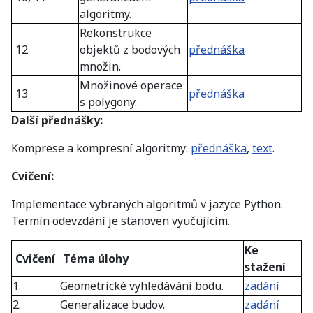
algoritmy.
Rekonstrukce
12
objektů z bodových
přednáška
množin.
Množinové operace
13
přednáška
s polygony.
Další přednášky:
Komprese a kompresní algoritmy:
přednáška
,
text
.
Cvičení:
Implementace vybraných algoritmů v jazyce Python.
Termín odevzdání je stanoven vyučujícím.
Ke
Cvičení
Téma úlohy
stažení
1.
Geometrické vyhledávání bodu.
zadání
2.
Generalizace budov.
zadání