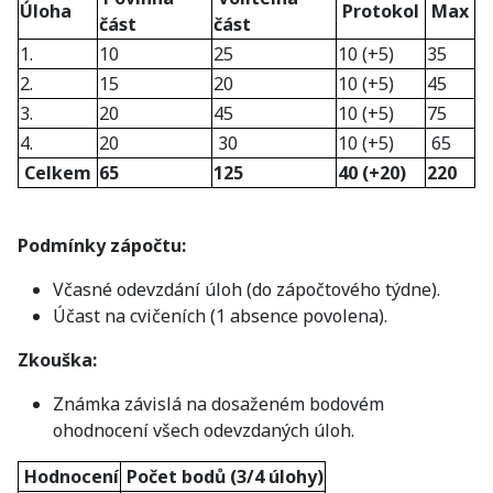
Úloha
Protokol
Max
část
část
1.
10
25
10 (+5)
35
2.
15
20
10 (+5)
45
3.
20
45
10 (+5)
75
4.
20
30
10 (+5)
65
Celkem
65
125
40 (+20)
220
Podmínky zápočtu:
Včasné odevzdání úloh (do zápočtového týdne).
Účast na cvičeních (1 absence povolena).
Zkouška:
Známka závislá na dosaženém bodovém
ohodnocení všech odevzdaných úloh.
Hodnocení
Počet bodů (3/4 úlohy)