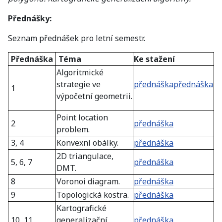
Přednášky:
Seznam přednášek pro letní semestr.
Přednáška
Téma
Ke stažení
Algoritmické
strategie ve
přednáška
přednáška
1
výpočetní geometrii.
Point location
2
přednáška
problem.
3, 4
Konvexní obálky.
přednáška
2D triangulace,
5, 6, 7
přednáška
DMT.
8
Voronoi diagram.
přednáška
9
Topologická kostra.
přednáška
Kartografické
10, 11
generalizační
přednáška