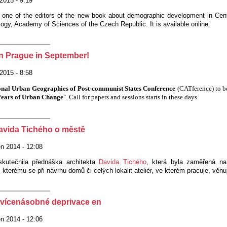
2015 - 9:19
 one of the editors of the new book about demographic development in Cent
ology, Academy of Sciences of the Czech Republic. It is available online.
n Prague in September!
2015 - 8:58
ional Urban Geographies of Post-communist States Conference
(CATference) to b
Years of Urban Change
". Call for papers and sessions starts in these days.
avida Tichého o městě
en 2014 - 12:08
skutečnila přednáška architekta
Davida Tichého
, která byla zaměřená na
 kterému se při návrhu domů či celých lokalit ateliér, ve kterém pracuje, věnu
vícenásobné deprivace en
en 2014 - 12:06