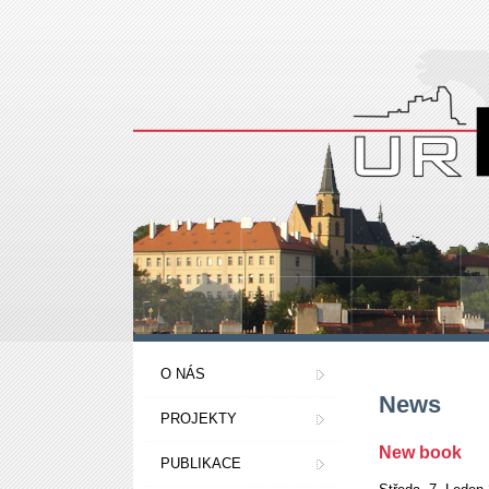
Přejít k hlavnímu obsahu
O NÁS
News
PROJEKTY
New book
PUBLIKACE