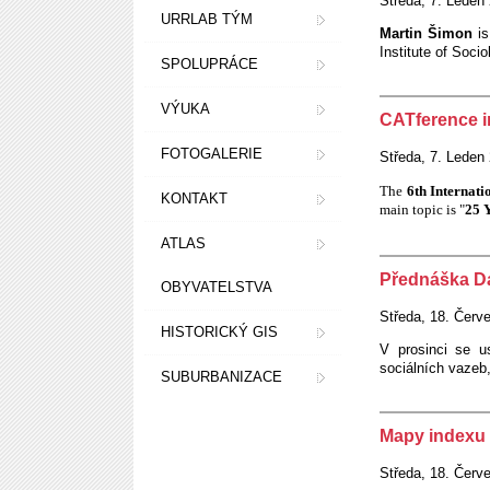
Středa, 7. Leden 
URRLAB TÝM
Martin Šimon
is
Institute of Soci
SPOLUPRÁCE
VÝUKA
CATference i
FOTOGALERIE
Středa, 7. Leden 
The
6th Internat
KONTAKT
main topic is "
25 
ATLAS
Přednáška D
OBYVATELSTVA
Středa, 18. Červ
HISTORICKÝ GIS
V prosinci se u
sociálních vazeb,
SUBURBANIZACE
Mapy indexu 
Středa, 18. Červ